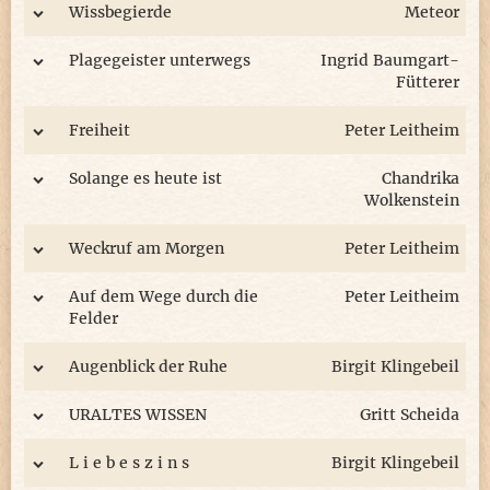
Wissbegierde
Meteor
Plagegeister unterwegs
Ingrid Baumgart-
Fütterer
Freiheit
Peter Leitheim
Solange es heute ist
Chandrika
Wolkenstein
Weckruf am Morgen
Peter Leitheim
Auf dem Wege durch die
Peter Leitheim
Felder
Augenblick der Ruhe
Birgit Klingebeil
URALTES WISSEN
Gritt Scheida
L i e b e s z i n s
Birgit Klingebeil