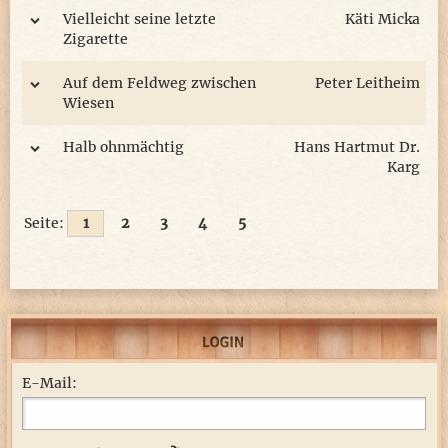
Vielleicht seine letzte
Käti Micka
Zigarette
Auf dem Feldweg zwischen
Peter Leitheim
Wiesen
Halb ohnmächtig
Hans Hartmut Dr.
Karg
Seite:
1
2
3
4
5
E-Mail: