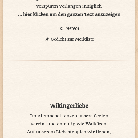
verspüren Verlangen inniglich
Lust auf Seelentanz für zwei
... hier klicken um den ganzen Text anzuzeigen
Meteor
© meteor 2025
Gedicht zur Merkliste
Wikingerliebe
Im Atemnebel tanzen unsere Seelen
vereint und anmutig wie Walküren.
Auf unserem Liebesteppich wir flehen,