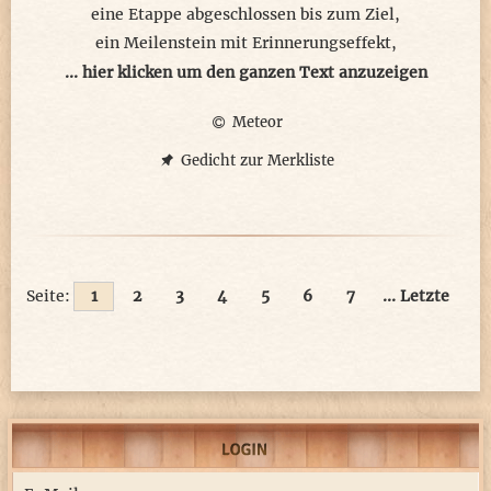
eine Etappe abgeschlossen bis zum Ziel,
ein Meilenstein mit Erinnerungseffekt,
zum in sich gehen ist es hier perfekt.
... hier klicken um den ganzen Text anzuzeigen
Meteor
Als Vater mit meinen eigenen Kindern
sind hier Gefühlsandenken vorzufinden.
Gedicht zur Merkliste
In mir reflektiert sich mein Wanderweg,
abseits der Außenwelt die Seele sich regt.
Es sind persönliche Nachdenkstationen,
Seite:
1
2
3
4
5
6
7
... Letzte
kleine mediative Rückzugsattraktionen,
unverhofft markieren sie im Reisepass:
"Du warst hier, ich merk' mir das..."