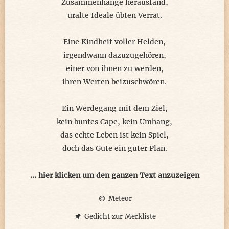
Zusammenhänge herausfand,
uralte Ideale übten Verrat.
Eine Kindheit voller Helden,
irgendwann dazuzugehören,
einer von ihnen zu werden,
ihren Werten beizuschwören.
Ein Werdegang mit dem Ziel,
kein buntes Cape, kein Umhang,
das echte Leben ist kein Spiel,
doch das Gute ein guter Plan.
Alle bisherigen Proben abgelegt,
... hier klicken um den ganzen Text anzuzeigen
Rückschläge beherzt verkraftet,
Meteor
wenn jetzt diese Stunde schlägt,
alle Ratschläge wohl beachtet.
Gedicht zur Merkliste