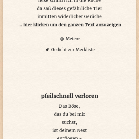
leise schlich ich in die Küche
da saß dieses gefährliche Tier
inmitten widerlicher Gerüche
... hier klicken um den ganzen Text anzuzeigen
und ich rannte ins Kinderzimmer!
Meteor
verschloss blitzschnell meine Zuflucht
gerettet! wie schon immer ...
Gedicht zur Merkliste
doch diesmal ... das Tier mit Wucht!
...
durchs Fenster! 3 Meter tief!
mir egal, der Vorschmerz hilft hinaus
pfeilschnell verloren
bleib ich hier, läuft heut mehr schief
geschafft! ... und jetzt LAUF!!!
Das Böse,
das du bei mir
...
suchst,
Tränen verschmieren meine Sicht
ist deinem Nest
doch ich kenn mich hier aus
entflogen -