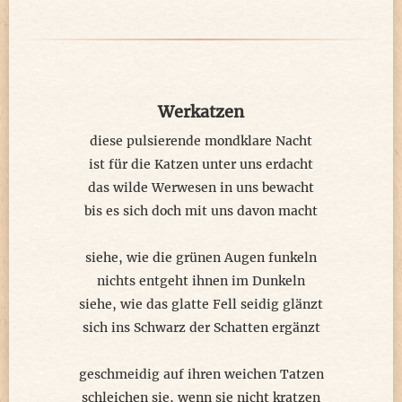
Tapfer dem Endgegner gestellt,
doch der ist nicht von dieser Welt,
herausgefordert zur rechten Zeit
in meiner Festung der Einsamkeit.
Werkatzen
Gegen Windmühlen hilft Windstille,
diese pulsierende mondklare Nacht
und ein einsamer eisener Wille,
ist für die Katzen unter uns erdacht
und eine Tat, die jeden überrascht,
das wilde Werwesen in uns bewacht
weil Sturm gegen die Mühlen rast.
bis es sich doch mit uns davon macht
...
siehe, wie die grünen Augen funkeln
nichts entgeht ihnen im Dunkeln
Ein Ende ist noch nicht abzusehen
siehe, wie das glatte Fell seidig glänzt
weil einige Räder feige abdrehen,
sich ins Schwarz der Schatten ergänzt
sich hinter Ausflüchten verstecken,
verkleidet ihre Schuld verdecken.
geschmeidig auf ihren weichen Tatzen
schleichen sie, wenn sie nicht kratzen