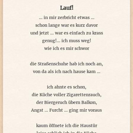
Lauf!
ihr Sprung in die unheimliche Nacht
... in mir zerbricht etwas ...
verwehrt den finsteren Kreaturen Zugang
schon lange war es kurz davor
was für alle Geschöpfe es sicherer macht
und jetzt ... war es einfach zu krass
bis zum Morgen hinterm Schlafvorhang
genug!... ich muss weg!
wie ich es mir schwor
die Straßenschuhe hab ich noch an,
von da als ich nach hause kam ...
ich ahnte es schon,
die Küche voller Zigarettenrauch,
der Biergeruch übern Balkon,
Angst ... Furcht ... ging mir voraus
kaum öffnete ich die Haustür