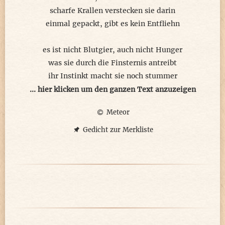
Der gute Plan sieht dafür vor,
scharfe Krallen verstecken sie darin
Kinder für die Nachfolge zu finden,
einmal gepackt, gibt es kein Entfliehn
für die halte ich die Ideale empor,
um sie für das Gute zu gewinnen
es ist nicht Blutgier, auch nicht Hunger
was sie durch die Finsternis antreibt
ihr Instinkt macht sie noch stummer
wenn sich ihre wahre Natur offen zeigt
... hier klicken um den ganzen Text anzuzeigen
Meteor
sie sind da, wenn sie gebraucht werden
stehen bei, gegen unheilvolle Mächte
Gedicht zur Merkliste
sie sind stets wachsame Gefährten
verteidigen die Guten gegen Schlechte
wenn ihre Augen plötzlich rot aufglühen
droht akute Gefahr ganz in der Nähe
nur ihrem Schatten wirst du aufspüren
und ihr Fauchgebrüll hinter Reißzähnen