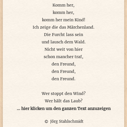
Komm her,
komm her,
komm her mein Kind!
Ich zeige die das Märchenland.
Die Furcht lass sein
und lausch dem Wald.
Nicht weit von hier
schon mancher traf,
den Freund,
den Freund,
den Freund.
Wer stoppt den Wind?
Wer hält das Laub?
Im Gras besucht das Kind,
... hier klicken um den ganzen Text anzuzeigen
der Freund,
Jörg Stahlschmidt
der Freund,