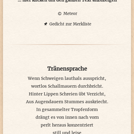
... hier klicken um den ganzen Text anzuzeigen
Meteor
keine Träne dringt hinaus
mich schauderts, weil es innen rinnt
Gedicht zur Merkliste
ein schwarzer Fluss füllt alles auf
bis Finsternis alles einnimmt
verzweifelt
ob der verpassten Träume
Tränensprache
ob der einsamen Ängste
ob der schwarzen Räume
Wenn Schweigen lauthals ausspricht,
ob der düsteren Gespenste'
wortlos Schallmauern durchbricht.
Hinter Lippen Schreien übt Verzicht,
bis der Moment endlich kommt
Aus Augendauern Stummes auskriecht.
wo die Sonne langsam am Horizont
In gesammelter Tropfenform
wo meine Furcht sich verformt
drängt es von innen nach vorn
als Schimmer zum Leben anspôrnt
perlt heraus konzentriert
still und leise