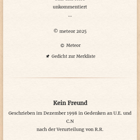
~∆~
unkommentiert
...
unser Gehirn ist extrem komplex
mit Triggern, Hormonen zugesetzt
© meteor 2025
"grundlos" gerät etwas durcheinander
Meteor
wüsste man warum, wäre man
entspannter...
Gedicht zur Merkliste
Kein Freund
Geschrieben im Dezember 1998 in Gedenken an U.E. und
C.N
nach der Verurteilung von R.R.