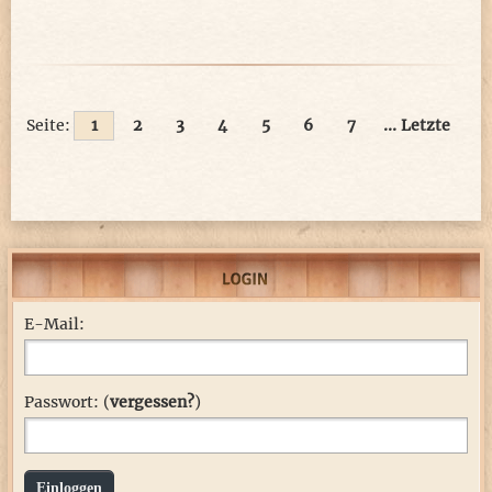
Seite:
1
2
3
4
5
6
7
... Letzte
E-Mail:
Passwort: (
vergessen?
)
Einloggen