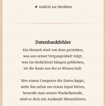
Besondere Augentropfen,
verschrieben von weit oben,
Gedicht zur Merkliste
mit lindernden Wirkstoffen,
die Gedanken aufgeschoben.
Auf der Suche nach der Stelle,
wo diese Tinktur eindrang,
Datenbankfehler
stoppte die Tränenquelle,
der Grund im Nu verschwand.
Ein Mensch wird von dem getrieben,
was aus seiner Vergangenheit folgt,
was im Gedächtnis hängen geblieben,
ist die Basis aus der er Wissen holt.
Wer einem Computer die Daten kappt,
sieht ihn ratlos um etwas Input bitten,
bemerkt man seinen Wackelkontakt,
wird er dich mit Auskunft überschütten.