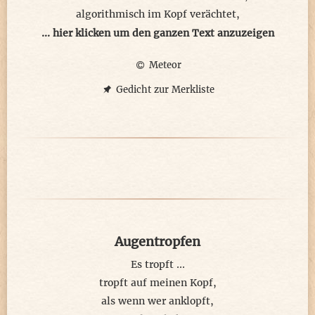
algorithmisch im Kopf verächtet,
mal 10 als Summand ist anzukreiden.
... hier klicken um den ganzen Text anzuzeigen
Meteor
Kann schon sein, dass ich es missversteh.
Als Informatiker denkt man zu stringent.
Gedicht zur Merkliste
Vermeidet unsinnige Rechenschritte:
Grundschüler sind schlauer als man denkt.
© meteor 2026
Augentropfen
Es tropft ...
tropft auf meinen Kopf,
als wenn wer anklopft,