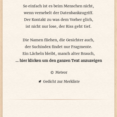
So einfach ist es beim Menschen nicht,
wenn vernebelt der Datenbankzugriff.
Der Kontakt zu was dem Vorher glich,
ist nicht nur lose, der Riss geht tief.
Die Namen fliehen, die Gesichter auch,
der Suchindex findet nur Fragmente.
Ein Lächeln bleibt, manch alter Brauch,
der Geist verweist auf kaputte Elemente.
... hier klicken um den ganzen Text anzuzeigen
Meteor
Sicherheitskopien bei Computerdaten
vermeiden präventiv hohe Ausfallraten.
Gedicht zur Merkliste
Herz- und gehirngesunder Lebensstil
hilft vorbeugend bei Demenz sehr viel.
Tägliche Bewegung, gesundes Ernähren,
so lässt sich geistige Aktivität bewahren.