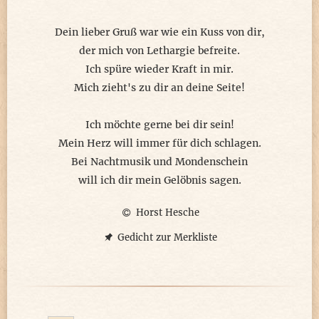
reißt es raus
setzt es wieder ein
Dein lieber Gruß war wie ein Kuss von dir,
setzt es wieder in Gang
der mich von Lethargie befreite.
und ahnst von all dem nichts
Ich spüre wieder Kraft in mir.
Mich zieht's zu dir an deine Seite!
Du wirst
geliebt
Ich möchte gerne bei dir sein!
ohne es zu wissen
Mein Herz will immer für dich schlagen.
greife ich in dich
Bei Nachtmusik und Mondenschein
und werfe dich
will ich dir mein Gelöbnis sagen.
mit vollen Händen
Horst Hesche
um mich
um dich
Gedicht zur Merkliste
auf mich regnen zu lassen
und unter warmem Regen
zu wachsen
zu blühen