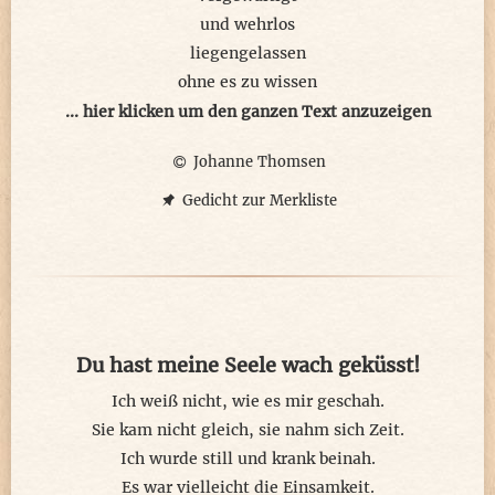
und wehrlos
liegengelassen
ohne es zu wissen
... hier klicken um den ganzen Text anzuzeigen
Du berührst mich zutiefst
Johanne Thomsen
mit deinen Worten
auch mit den
Gedicht zur Merkliste
unausgesprochenen
Du berührst mich
ohne mich
zu berühren
immer wieder
Du hast meine Seele wach geküsst!
immer tiefer
bis auf den Grund
Ich weiß nicht, wie es mir geschah.
meines Herzens
Sie kam nicht gleich, sie nahm sich Zeit.
ergreifst es
Ich wurde still und krank beinah.
hältst es an
Es war vielleicht die Einsamkeit.