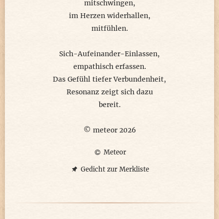
mitschwingen,
Deshalb "was wäre, wenn ..." is just blowing in the wind!
im Herzen widerhallen,
Gerne akzeptiere ich dafür alle meine Narben...
mitfühlen.
Somit bin ich sehr zufrieden mit dem Jetzt und Hier!
Sich-Aufeinander-Einlassen,
Und wer weiss, was die Zukunft hält noch für einen
empathisch erfassen.
offen?
Das Gefühl tiefer Verbundenheit,
Was wäre, wenn ... du weißt nicht hinter welcher Tür ...
Resonanz zeigt sich dazu
du wirst noch von manch Erstaunlichem direkt ins Herz
bereit.
getroffen ...?
© meteor 2026
© meteor 2024
Meteor
Gedicht zur Merkliste