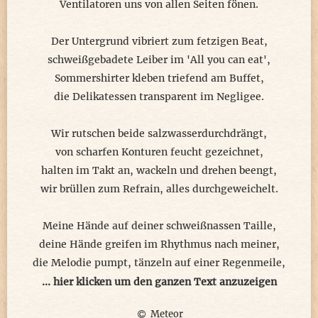
Ventilatoren uns von allen Seiten fönen.
Der Untergrund vibriert zum fetzigen Beat,
schweißgebadete Leiber im 'All you can eat',
Sommershirter kleben triefend am Buffet,
die Delikatessen transparent im Negligee.
Wir rutschen beide salzwasserdurchdrängt,
von scharfen Konturen feucht gezeichnet,
halten im Takt an, wackeln und drehen beengt,
wir brüllen zum Refrain, alles durchgeweichelt.
Meine Hände auf deiner schweißnassen Taille,
deine Hände greifen im Rhythmus nach meiner,
die Melodie pumpt, tänzeln auf einer Regenmeile,
unser Haar ist tropfnass, wie unter einem Eimer.
... hier klicken um den ganzen Text anzuzeigen
Meteor