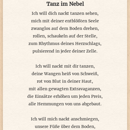
Tanz im Nebel
den Genuss ihrer reizvollen Darbietung zu gelangen. Nur
missmutig ließen mich die anderen 'Voyeure' zwischen
Ich will dich nackt tanzen sehen,
sich hindurch, jeder war aber so gebannt, dass kein
mich mit deiner entblößten Seele
Schubser als Aggression missverstanden wurde. Jedem
zwanglos auf dem Boden drehen,
war nur verständlich, wohin es mich drang und warum!
rollen, schaukeln auf der Stelle,
Endlich schaffte ich es bis unmittelbar an das
zum Rhythmus deines Herzschlags,
Tanzfleckchen, wo mir die Attraktion der Nacht noch
pulsierend in jeder deiner Zelle.
immer mit ihrer tänzelnden Rückseite meinen Sehsinn
entzückte. Meine Augen versuchten ihren
Ich will nackt mit dir tanzen,
Hüftbewegungen zu folgen, was ihnen jedoch immer nur
deine Wangen heiß von Schweiß,
so zwei Seitamplituden lang gelang. Dann verlor sich
rot von Blut in deiner Haut,
ihre Konzentration wieder, abgelenkt durch einen der
mit allen gewagten Extravaganzen,
vielen weiteren Highlights an dieser Naturgewalt. Sei es
die Einsätze erhöhen um jeden Preis,
ihre nackte Schulterpartie mit den Spaghettiträgerchen,
alle Hemmungen von uns abgebaut.
die daran anschließende freie Rückenfläche, die ihre
Wirbelsäule umsäumte, die unter ihrem tiefen
Ich will mich nackt anschmiegen,
Kleidchenausschnitt verschwand und ihr durch die Luft
unsere Füße über dem Boden,