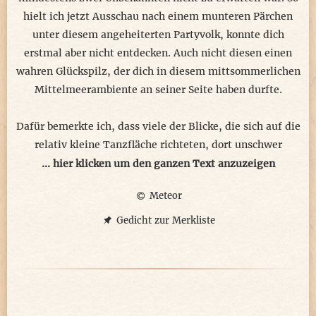
wir gehen hier nicht weg, keinesfalls ...
hielt ich jetzt Ausschau nach einem munteren Pärchen
unter diesem angeheiterten Partyvolk, konnte dich
© meteor 2025
erstmal aber nicht entdecken. Auch nicht diesen einen
wahren Glückspilz, der dich in diesem mittsommerlichen
Mittelmeerambiente an seiner Seite haben durfte.
Dafür bemerkte ich, dass viele der Blicke, die sich auf die
relativ kleine Tanzfläche richteten, dort unschwer
erkennbar auf eine atemberaubende Tänzerin fokusiert
... hier klicken um den ganzen Text anzuzeigen
waren. Auch ich konnte meine spontane Aufmerksamkeit
Meteor
nicht von ihr abhalten und folgte instinktiv ihren
optischen weiblichen Avancen, welche sie in dieser Bar
Gedicht zur Merkliste
bei dieser Musik wie keine andere verstand, so
pheromonal an den Mann zu senden. Schon sehr
spektakulär, wie sie die Klänge und Melodien in Echtzeit
in ihre Körpersprache übersetzte. Unweigerlich zog es
mich magisch näher in ihre Richtung, um noch mehr in