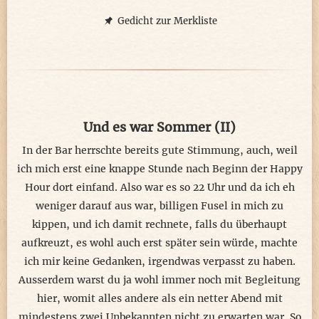
Die Körpertemperatur so hoch wie im Fieber,
aus allen Poren zum Hitzeausgleich: Schweiß!
Gedicht zur Merkliste
Ohne Wasservorrat ermatten alle Glieder,
tanzen ins Freie, der nahe Fluss unser Geheiẞ.
Das warme Wasser ist erfrischend am ködern,
springen hinein, nun völlig nass versenkt,
Und es war Sommer (II)
rutschiger Stoff auf musikalischen Körpern,
der Takt des Lebens bebt innen ungehemmt.
In der Bar herrschte bereits gute Stimmung, auch, weil
ich mich erst eine knappe Stunde nach Beginn der Happy
Bis zum Haar im Wasser eng angeschmiegt,
Hour dort einfand. Also war es so 22 Uhr und da ich eh
tanzen wir weiter, die Strömung uns liegt,
weniger darauf aus war, billigen Fusel in mich zu
tauchen immer wieder ab ... und wieder auf,
kippen, und ich damit rechnete, falls du überhaupt
Wasserrinnsäle, übers Gesicht ihr Verlauf...
aufkreuzt, es wohl auch erst später sein würde, machte
ich mir keine Gedanken, irgendwas verpasst zu haben.
Der Mond, die Sterne, das Firmament brennt,
Ausserdem warst du ja wohl immer noch mit Begleitung
ob der Feuerschein unser Sommerlied kennt?
hier, womit alles andere als ein netter Abend mit
Das Flusswasser steht uns bis zum Hals,
mindestens zwei Unbekannten nicht zu erwarten war. So