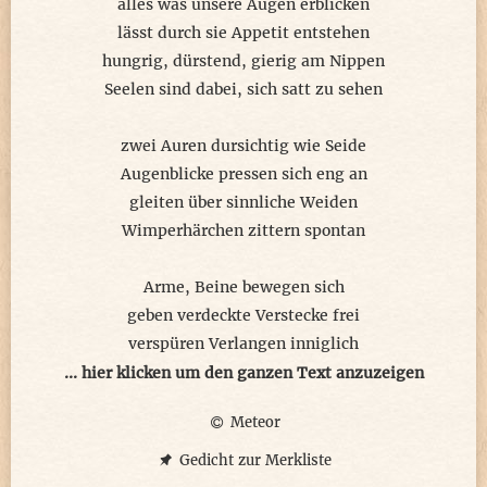
alles was unsere Augen erblicken
lässt durch sie Appetit entstehen
hungrig, dürstend, gierig am Nippen
Seelen sind dabei, sich satt zu sehen
zwei Auren dursichtig wie Seide
Augenblicke pressen sich eng an
gleiten über sinnliche Weiden
Wimperhärchen zittern spontan
Arme, Beine bewegen sich
geben verdeckte Verstecke frei
verspüren Verlangen inniglich
Lust auf Seelentanz für zwei
... hier klicken um den ganzen Text anzuzeigen
Meteor
© meteor 2025
Gedicht zur Merkliste