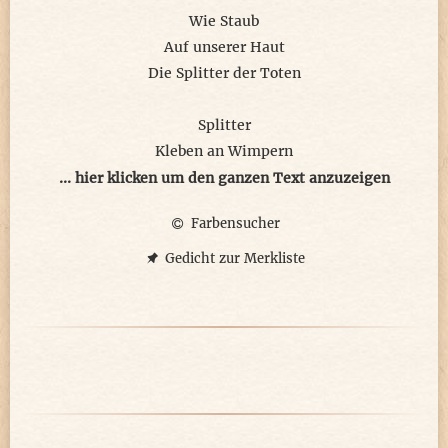
Wie Staub
Auf unserer Haut
Die Splitter der Toten
Splitter
Kleben an Wimpern
Zerfetzen den Blick
... hier klicken um den ganzen Text anzuzeigen
Farbensucher
Herzen
In Kellern von Angst
Gedicht zur Merkliste
Von Splittern des Todes
Und Zeit
Splittert ins Heute
Auch morgen ist Krieg