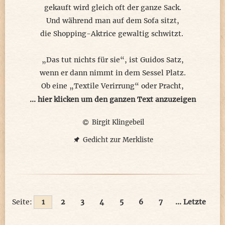
gekauft wird gleich oft der ganze Sack.
Und während man auf dem Sofa sitzt,
die Shopping-Aktrice gewaltig schwitzt.
„Das tut nichts für sie“, ist Guidos Satz,
wenn er dann nimmt in dem Sessel Platz.
Ob eine „Textile Verirrung“ oder Pracht,
allen hat's immer viel Spaß gebracht.
... hier klicken um den ganzen Text anzuzeigen
Birgit Klingebeil
Am Ende geht’s zum Laufsteg dann,
wo man die Zehn auch kriegen kann.
Gedicht zur Merkliste
Denn wer das Motto perfekt versteht,
am Ende als Queen nach Hause geht.
Seite:
1
2
3
4
5
6
7
... Letzte
© Birgit Klingebeil
[2026]