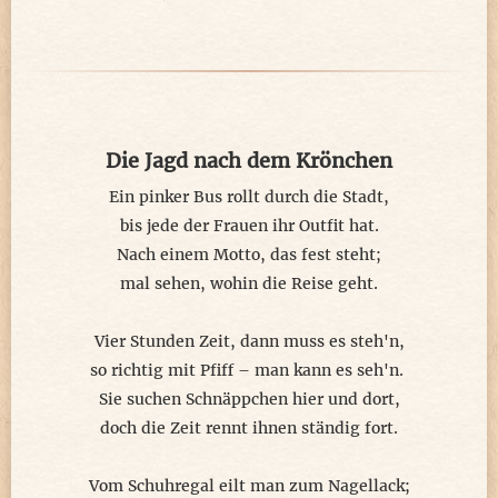
der Todesschuss wird noch mal abgegeben,
das wimmernde Opfer verliert sein Leben.
Nun stellt sich die Frage, muss das denn so sein,
warum drischt die Werbung stets mitten hinein?
Die Jagd nach dem Krönchen
Ich schaue mir das jedenfalls nicht mehr an,
belege solch Sender ganz einfach - mit Bann.
Ein pinker Bus rollt durch die Stadt,
bis jede der Frauen ihr Outfit hat.
© Horst Rehmann
Nach einem Motto, das fest steht;
mal sehen, wohin die Reise geht.
Vier Stunden Zeit, dann muss es steh'n,
so richtig mit Pfiff – man kann es seh'n.
Sie suchen Schnäppchen hier und dort,
doch die Zeit rennt ihnen ständig fort.
Vom Schuhregal eilt man zum Nagellack;