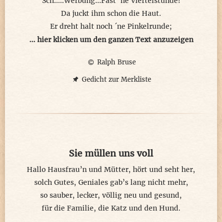
Sch.....Werbung...Fast ´ne Viertelstunde!
Da juckt ihm schon die Haut.
Er dreht halt noch ´ne Pinkelrunde;
fletzt sich im Sessel. Der knarrt laut.
... hier klicken um den ganzen Text anzuzeigen
Ralph Bruse
Den Sessel mag er mehr, als alles
in seiner Rumpelbude.
Gedicht zur Merkliste
Da döst er, träumt im Fall des Falles
sich raus, nach Buxtehude...
Von Trudi träumt er öfter mal.
Die hatte er arg lieb.
Sie müllen uns voll
Nur leider war er ihr egal.
Bald zog er weg. Sie blieb.
Hallo Hausfrau’n und Mütter, hört und seht her,
solch Gutes, Geniales gab’s lang nicht mehr,
Sein Buxtehude ist zu fern.
so sauber, lecker, völlig neu und gesund,
Da reicht die knappe Kohle nicht.
für die Familie, die Katz und den Hund.
...Dann wenigstens den Krimi - gern.