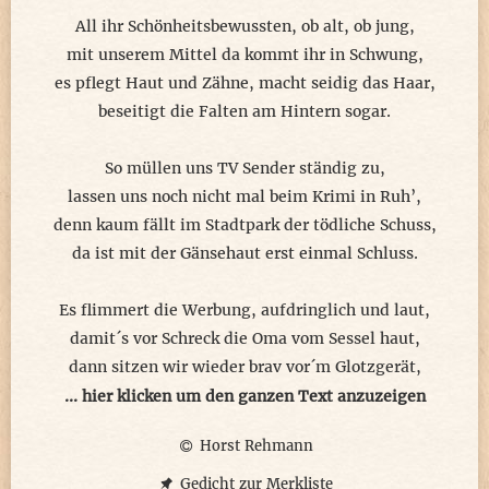
Doch der kommt nicht in Sicht.
All ihr Schönheitsbewussten, ob alt, ob jung,
mit unserem Mittel da kommt ihr in Schwung,
Stattdessen klopft es an der Tür.
es pflegt Haut und Zähne, macht seidig das Haar,
Klara steht da, mit Pott und...Suppe?
beseitigt die Falten am Hintern sogar.
Die fehlt ihm grad noch im Revier:
eine von der Hektik-Truppe.
So müllen uns TV Sender ständig zu,
lassen uns noch nicht mal beim Krimi in Ruh’,
Obwohl...dem Reisbrei da, im Topf
denn kaum fällt im Stadtpark der tödliche Schuss,
kann er nicht widerstehen.
da ist mit der Gänsehaut erst einmal Schluss.
Drum nickt er mucksstill mit dem Kopf
und lässt sie vorbeiwehen.
Es flimmert die Werbung, aufdringlich und laut,
damit´s vor Schreck die Oma vom Sessel haut,
Später, zur Nacht, war´s auch ganz nett:
dann sitzen wir wieder brav vor´m Glotzgerät,
pappsatt - und nicht allein im Bett.
schauen zu, wie die Werbetrommel sich dreht.
... hier klicken um den ganzen Text anzuzeigen
Horst Rehmann
Ganz plötzlich, der Opa hockt noch auf dem Klo,
(c) Ralph Bruse
geht’s weiter, der Krimi läuft, alle sind froh,
Gedicht zur Merkliste