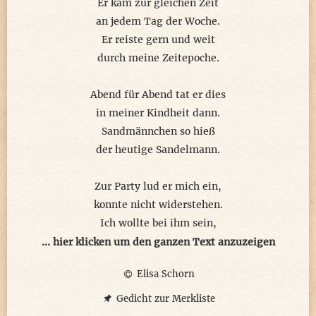
Er kam zur gleichen Zeit
an jedem Tag der Woche.
Er reiste gern und weit
durch meine Zeitepoche.
Abend für Abend tat er dies
in meiner Kindheit dann.
Sandmännchen so hieß
der heutige Sandelmann.
Zur Party lud er mich ein,
konnte nicht widerstehen.
Ich wollte bei ihm sein,
um ihn wiederzusehen.
... hier klicken um den ganzen Text anzuzeigen
Elisa Schorn
Sechzig Jahre ist er alt,
ein lieber alter Greis.
Gedicht zur Merkliste
In Rente geht er bald