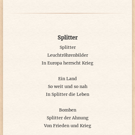
wie mein Enkelkind weiß.
Sie gab ihm diesen Namen,
als sie zu sprechen begann.
Splitter
Ihr könnt es wohl erahnen,
ich liebe den Sandelmann!
Splitter
Leuchtröhrenbilder
Gewidmet zum 60. Geburtstag dem Sandmann
In Europa herrscht Krieg
Copyright © 2020 Elisa Schorn
Ein Land
So weit und so nah
In Splitter die Leben
Bomben
Splitter der Ahnung
Von Frieden und Krieg