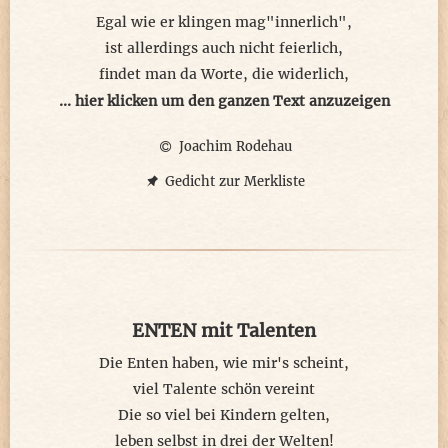
Egal wie er klingen mag"innerlich",
ist allerdings auch nicht feierlich,
findet man da Worte, die widerlich,
wird der Reim irgendwann öffentlich.
... hier klicken um den ganzen Text anzuzeigen
Joachim Rodehau
Man gab sich Müh hier hinsichtlich,
und achtete halt drauf wesentlich,
Gedicht zur Merkliste
das eben der Text nicht liederlich.
Wurde allerdings auch vergesslich.
Das Alter eben und das ist hässlich,
denn die Demenz wurde hier pässlich,
ENTEN mit Talenten
und der Reim somit unübersichtlich.
Peinlich eben, ist doch schrecklich.
Die Enten haben, wie mir's scheint,
viel Talente schön vereint
Ausserdem ist und das ist amtlich,
Die so viel bei Kindern gelten,
nicht so belesen, bestückt ja ärmlich,
leben selbst in drei der Welten!