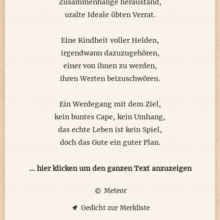
Zusammenhänge herausfand,
uralte Ideale übten Verrat.
Eine Kindheit voller Helden,
irgendwann dazuzugehören,
einer von ihnen zu werden,
ihren Werten beizuschwören.
Ein Werdegang mit dem Ziel,
kein buntes Cape, kein Umhang,
das echte Leben ist kein Spiel,
doch das Gute ein guter Plan.
Alle bisherigen Proben abgelegt,
... hier klicken um den ganzen Text anzuzeigen
Rückschläge beherzt verkraftet,
Meteor
wenn jetzt diese Stunde schlägt,
alle Ratschläge wohl beachtet.
Gedicht zur Merkliste