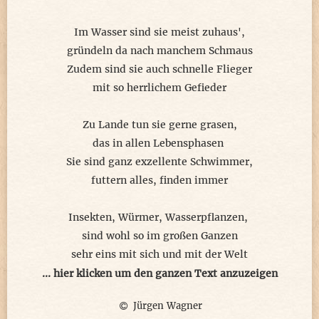
mit Wissen, guter Poesie da ähnlich,
der Autor, halt eben nur"bürgerlich".
Im Wasser sind sie meist zuhaus',
gründeln da nach manchem Schmaus
Zudem sind sie auch schnelle Flieger
mit so herrlichem Gefieder
Zu Lande tun sie gerne grasen,
das in allen Lebensphasen
Sie sind ganz exzellente Schwimmer,
futtern alles, finden immer
Insekten, Würmer, Wasserpflanzen,
sind wohl so im großen Ganzen
sehr eins mit sich und mit der Welt
Ihr Wesen ist's, was uns gefällt
... hier klicken um den ganzen Text anzuzeigen
Jürgen Wagner
und Herzen leicht erobern kann