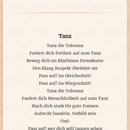
Tapfer dem Endgegner gestellt,
doch der ist nicht von dieser Welt,
herausgefordert zur rechten Zeit
in meiner Festung der Einsamkeit.
Tanz
Gegen Windmühlen hilft Windstille,
Tanz die Toleranz
und ein einsamer eisener Wille,
Fordert dich Freiheit auf zum Tanz
und eine Tat, die jeden überrascht,
Beweg dich im Rhythmus Demokratie
weil Sturm gegen die Mühlen rast.
Den Klang Respekt überhöre nie
Pass auf! im Gleichschritt
...
Pass auf! im Wiegeschritt
Tanz die Toleranz
Ein Ende ist noch nicht abzusehen
Fordert dich Menschlichkeit auf zum Tanz
weil einige Räder feige abdrehen,
Mach dich stark für gute Formen
sich hinter Ausflüchten verstecken,
Aufrecht handeln. Vorbild sein
verkleidet ihre Schuld verdecken.
Und:
Pass auf! wer dich will tanzen sehen