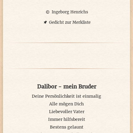
Der gute Plan sieht dafür vor,
Ingeborg Henrichs
Kinder für die Nachfolge zu finden,
für die halte ich die Ideale empor,
Gedicht zur Merkliste
um sie für das Gute zu gewinnen
Dalibor - mein Bruder
Deine Persönlichkeit ist einmalig
Alle mögen Dich
Liebevoller Vater
Immer hilfsbereit
Bestens gelaunt