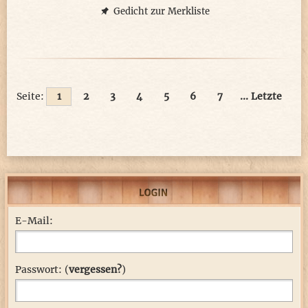
Ihr Schnattern ist zwar kein Gesang,
Gedicht zur Merkliste
ihr Watschelgang nicht elegant,
doch ist es allen wohlbekannt
Die Körperpflege, die muss sein!
Seite:
1
2
3
4
5
6
7
... Letzte
Sie halten das Gefieder rein
mit Putzen, Planschen, einem Bad,
so zwei, drei Stunden jeden Tag!
Die Bürzeldrüse gibt das Fett,
das schützt vor Kälte, Nässe, Dreck
So bleibt ihr Kleid auch wasserdicht
E-Mail:
mit einer ölig fetten Schicht
Die Enten kämpfen nie um Rang
Passwort: (
vergessen?
)
So sind sie frei vom Gruppenzwang
Im Herbst, da bilden sich die Paare,