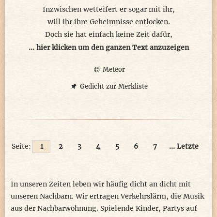
Inzwischen wetteifert er sogar mit ihr,
will ihr ihre Geheimnisse entlocken.
Doch sie hat einfach keine Zeit dafür,
ist als Experiment selbst am kochen.
... hier klicken um den ganzen Text anzuzeigen
Meteor
In diesem reaktiven Reagenzzustand
ist alles darin eine Momentaufnahme,
Gedicht zur Merkliste
nichts bleibt so, wie man es vorfand,
befindet sich im Versuchsübergange.
Seite:
1
2
3
4
5
6
7
... Letzte
In unseren Zeiten leben wir häufig dicht an dicht mit
unseren Nachbarn. Wir ertragen Verkehrslärm, die Musik
aus der Nachbarwohnung. Spielende Kinder, Partys auf