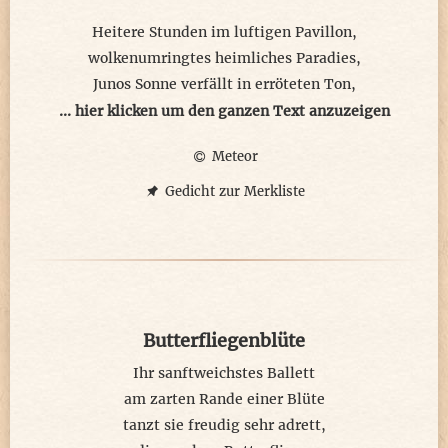
Heitere Stunden im luftigen Pavillon,
wolkenumringtes heimliches Paradies,
Junos Sonne verfällt in erröteten Ton,
als Strahlen durch den Himmel schießt.
... hier klicken um den ganzen Text anzuzeigen
Meteor
Weit ausgedehnte Erde nimmt es wahr,
aus der Göttin Schoß ergossene Pracht,
Gedicht zur Merkliste
duftende Lotosblüten schwellen bar,
himmlischer Ambrosia erquillt sacht.
Nach einführenden Wonnemonat Mai
empfängt der Juni die neue Jahreszeit,
Butterfliegenblüte
sommerlich lässt Juno die Liebe frei,
unbeherrscht sich die Natur nun zeigt.
Ihr sanftweichstes Ballett
am zarten Rande einer Blüte
tanzt sie freudig sehr adrett,