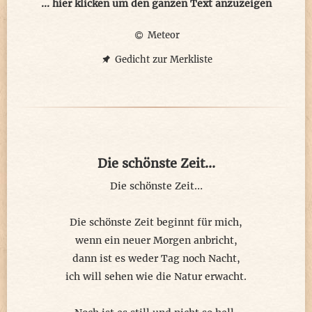
interessiert es wen? Unnützes Bangen.
... hier klicken um den ganzen Text anzuzeigen
Meteor
Ohne Schleudertrauma im Überschlag,
zig Magnetfelder als Attraktionen,
Gedicht zur Merkliste
Schwerkraft beschleunigt unsere Fahrt
ins Feuerwerk der Sensationen ...
Die schönste Zeit...
Die schönste Zeit…
Die schönste Zeit beginnt für mich,
wenn ein neuer Morgen anbricht,
dann ist es weder Tag noch Nacht,
ich will sehen wie die Natur erwacht.