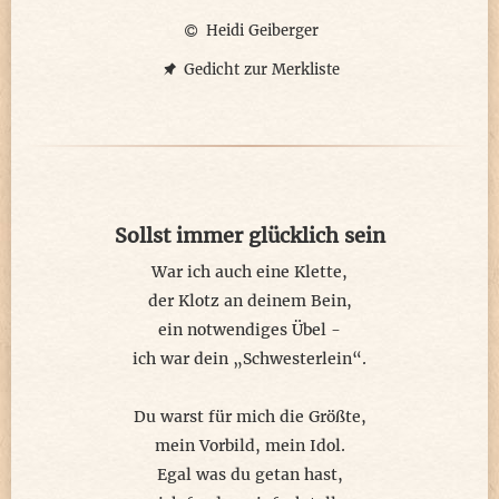
und auf dem Papier kein Platz.
Heidi Geiberger
Wie ich eben in mich geh’,
Gedicht zur Merkliste
kommt mir plötzlich die Idee
der kleinste Zettel würde reichen,
gäb’s ein ‚Wunscherfüllungs-Zeichen’.
Überall kann man sie finden,
Zeichen,die den Text verbinden:
Sollst immer glücklich sein
, ; . : - # ‚ + * ~ ! „ ? ´` = }
War ich auch eine Klette,
§ $ % & ° ^ \ © € £ ® ∞
der Klotz an deinem Bein,
ein notwendiges Übel -
ob Komma, Punkt, ob Bindestrich,
ich war dein „Schwesterlein“.
in jedem Satz steh’n sie für sich.
Ob Paragrafen, Dollarnoten,
Du warst für mich die Größte,
ob Prozente für die Quoten,
mein Vorbild, mein Idol.
egal für jeden Fall des Falles
Egal was du getan hast,