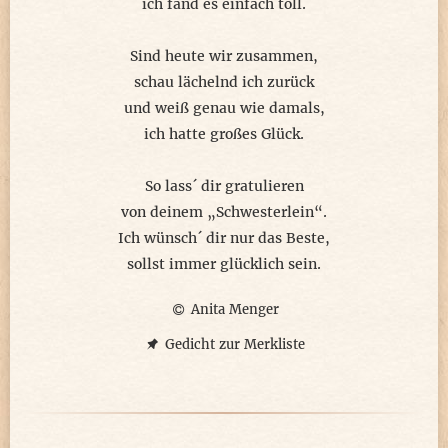
Symbole gibt es fast für alles.
ich fand es einfach toll.
Jetzt suche ich noch den Erfinder,
Sind heute wir zusammen,
befrage Frauen, Männer, Kinder,
schau lächelnd ich zurück
einer davon schafft es wohl
und weiß genau wie damals,
und erfindet ein Symbol.
ich hatte großes Glück.
Was du dir selber wünschst im Stillen,
das Zeichen würde es erfüllen!
So lass´ dir gratulieren
von deinem „Schwesterlein“.
***
Ich wünsch´ dir nur das Beste,
sollst immer glücklich sein.
Anita Menger
Gedicht zur Merkliste