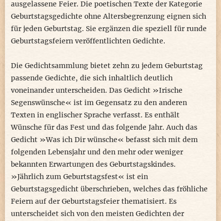
ausgelassene Feier. Die poetischen Texte der Kategorie
Geburtstagsgedichte ohne Altersbegrenzung eignen sich
Wie Orpheus einst, wollte er singen,
für jeden Geburtstag. Sie ergänzen die speziell für runde
dem es ja vor Zeiten gelang,
Geburtstagsfeiern veröffentlichten Gedichte.
selbst Felsen zum Weinen zu bringen,
und das nur durch seinen Gesang.
Die Gedichtsammlung bietet zehn zu jedem Geburtstag
passende Gedichte, die sich inhaltlich deutlich
Legenden, sie sprechen heut Bände,
voneinander unterscheiden. Das Gedicht »Irische
die Zeit, die vor Augen uns schwebt.
Segenswünsche« ist im Gegensatz zu den anderen
Und Reinhard ist heut schon Legende,
Texten in englischer Sprache verfasst. Es enthält
doch eine Legende, die lebt!
Wünsche für das Fest und das folgende Jahr. Auch das
Gedicht »Was ich Dir wünsche« befasst sich mit dem
folgenden Lebensjahr und den mehr oder weniger
Herzlichen Glückwunsch,
bekannten Erwartungen des Geburtstagskindes.
lieber Reinhard,
»Jährlich zum Geburtstagsfest« ist ein
Geburtstagsgedicht überschrieben, welches das fröhliche
von Heinz Säring
Feiern auf der Geburtstagsfeier thematisiert. Es
unterscheidet sich von den meisten Gedichten der