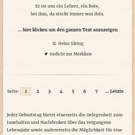
Er ist uns ein Lehrer, ein Bote,
bei ihm, da steckt immer was drin.
Man findet aufs Beste vereint
... hier klicken um den ganzen Text anzuzeigen
viel Geist, viel Humor, Poesie.
Heinz Säring
Mit Noten setzt er, wie mir scheint,
dann schließlich das Pünktchen aufs i.
Gedicht zur Merkliste
Wir lauschen gespannt und entzückt,
wenn seine Gitarre erklingt,
und sind dann vollkommen beglückt,
Seite:
1
2
3
4
5
6
7
... Letzte
wenn er seine Lieder uns singt.
So ist ihm viel Großes gelungen,
Jeder Geburtstag bietet einerseits die Gelegenheit zum
er hat hier schon ringsum im Land
Innehalten und Nachdenken über das vergangene
Millionen von Freunden errungen
Lebensjahr sowie andererseits die Möglichkeit für eine
mit Können, mit Herz und Verstand.