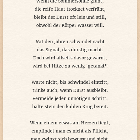
der Grund im Nu verschwand.
Wenn die Sommersonne glüht,
die reife Haut trocknet verfrüht,
bleibt der Durst oft leis und still,
obwohl der Körper Wasser will.
Mit den Jahren schwindet sacht
das Signal, das durstig macht.
Doch wird allseits davor gewarnt,
wird bei Hitze zu wenig 'getankt'!
Warte nicht, bis Schwindel eintritt,
trinke auch, wenn Durst ausbleibt.
Vermeide jeden unnötigen Schritt,
halte stets den kühlen Krug bereit.
Wenn einem etwas am Herzen liegt,
empfindet man es nicht als Pflicht,
man zwingt sich bewusst und sieht,