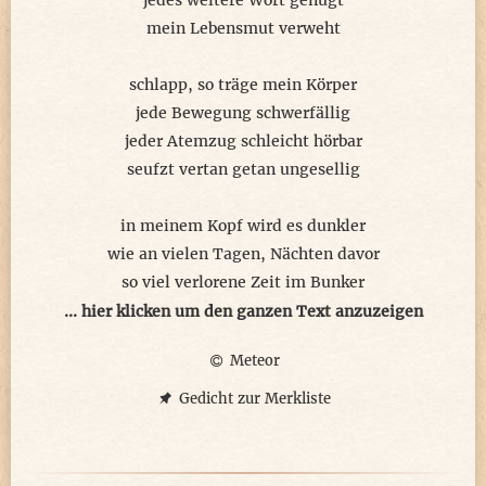
jedes weitere Wort genügt
mein Lebensmut verweht
schlapp, so träge mein Körper
jede Bewegung schwerfällig
jeder Atemzug schleicht hörbar
seufzt vertan getan ungesellig
in meinem Kopf wird es dunkler
wie an vielen Tagen, Nächten davor
so viel verlorene Zeit im Bunker
Verzweiflung kettet mich ans Tor
... hier klicken um den ganzen Text anzuzeigen
Meteor
keine Träne dringt hinaus
mich schauderts, weil es innen rinnt
Gedicht zur Merkliste
ein schwarzer Fluss füllt alles auf
bis Finsternis alles einnimmt