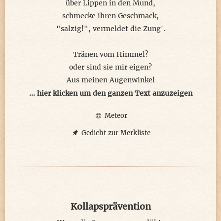
über Lippen in den Mund,
entspannter...
schmecke ihren Geschmack,
"salzig!", vermeldet die Zung'.
Tränen vom Himmel?
oder sind sie mir eigen?
Aus meinen Augenwinkel
verdünnt sie salzig treiben.
... hier klicken um den ganzen Text anzuzeigen
Meteor
Besondere Augentropfen,
verschrieben von weit oben,
Gedicht zur Merkliste
mit lindernden Wirkstoffen,
die Gedanken aufgeschoben.
Auf der Suche nach der Stelle,
wo diese Tinktur eindrang,
Kollapsprävention
stoppte die Tränenquelle,