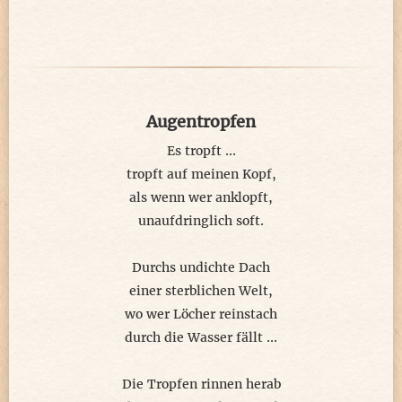
verzweifelt
ob der verpassten Träume
ob der einsamen Ängste
ob der schwarzen Räume
ob der düsteren Gespenste'
Augentropfen
Es tropft ...
bis der Moment endlich kommt
tropft auf meinen Kopf,
wo die Sonne langsam am Horizont
als wenn wer anklopft,
wo meine Furcht sich verformt
unaufdringlich soft.
als Schimmer zum Leben anspôrnt
Durchs undichte Dach
~∆~
einer sterblichen Welt,
wo wer Löcher reinstach
unser Gehirn ist extrem komplex
durch die Wasser fällt ...
mit Triggern, Hormonen zugesetzt
"grundlos" gerät etwas durcheinander
Die Tropfen rinnen herab
wüsste man warum, wäre man