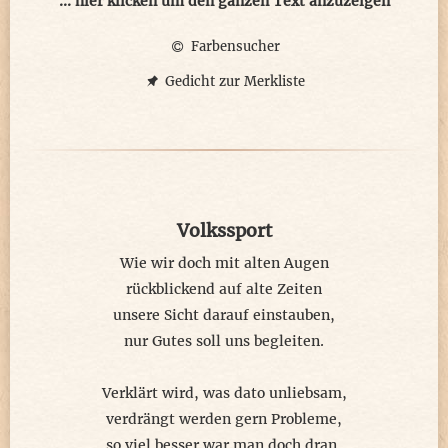
muss mit den Konsequenzen leben.
... hier klicken um den ganzen Text anzuzeigen
Farbensucher
Wer dann noch die Vorausschau
vor zu viel Rücksicht ganz vergisst,
Gedicht zur Merkliste
merkt irgendwann, dass irgendwie
sein eignes Leben er vermisst.
Volkssport
Wie wir doch mit alten Augen
rückblickend auf alte Zeiten
unsere Sicht darauf einstauben,
nur Gutes soll uns begleiten.
Verklärt wird, was dato unliebsam,
verdrängt werden gern Probleme,
so viel besser war man doch dran,