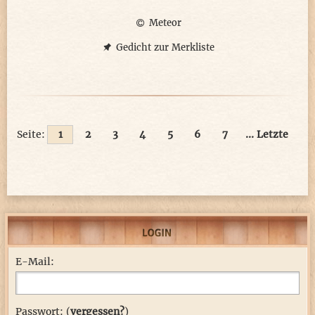
Meteor
Gedicht zur Merkliste
Seite:
1
2
3
4
5
6
7
... Letzte
E-Mail:
Passwort: (
vergessen?
)