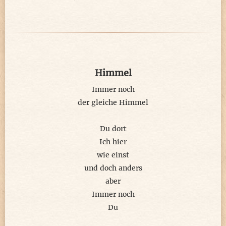
Sie lächelt für sich bei den Gästen:
immerhin Balsam für das Ohr.
...Steht auf. Öffnet die schmale Tür
und setzt sich in das Abendlicht.
Himmel
Im Schoß das leere Blatt Papier,
verliert sie auch ihr Lächeln nicht.
Immer noch
der gleiche Himmel
Vor der Nacht trinkt sie ein Glas
vom bittersüßen, schweren Wein.
Du dort
Das Buch, in dem sie etwas las,
Ich hier
schläferte sie beinahe ein.
wie einst
und doch anders
Doch dann schreibt sie von ´Heute´ weiter.
aber
Kommt erst am nächsten Morgen an.
Immer noch
Düsteres schreibt sie - traurig, heiter -
Du
solange, bis sie nicht mehr kann.