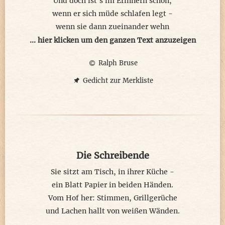
Und doch ist´s im Erinnern schön,
Manchmal wünscht man es sich so sehr
wenn er sich müde schlafen legt -
Nur sehr selten zählt man zur Glücklosquote
wenn sie dann zueinander wehn
Deine Flasche war unser Glückspostbote
und alles, ringsum, sich bewegt.
... hier klicken um den ganzen Text anzuzeigen
Ralph Bruse
...Im Traume nur - denn sie ist fort.
Sie ging vor Jahren schon.
Gedicht zur Merkliste
So schrieb er ihr von hier nach dort -
ihr nahes Flüstern bald zum Lohn.
Und sprach er laut, so schloss er dann:
> Ich geh dir hinterher. <
Die Schreibende
Dein Lieblingskleid: zieh´s nochmal an -
es schimmert silberblau am Meer.
Sie sitzt am Tisch, in ihrer Küche -
ein Blatt Papier in beiden Händen.
Vom Hof her: Stimmen, Grillgerüche
(c) Ralph Bruse
und Lachen hallt von weißen Wänden.