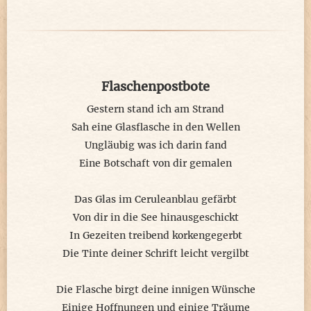
Romeo & Julia fänden uns echt übertrieben.
Was blieb uns auch sonst für eine Option?
All das, was man körperlich sich spüren ließ,
Flaschenpostbote
nur in Worte verpackt, in eigener Kreation,
mit einem Kussabdruck zum Schluss, süß!
Gestern stand ich am Strand
Sah eine Glasflasche in den Wellen
Ungläubig was ich darin fand
Eine Botschaft von dir gemalen
Das Glas im Ceruleanblau gefärbt
Von dir in die See hinausgeschickt
In Gezeiten treibend korkengegerbt
Die Tinte deiner Schrift leicht vergilbt
Die Flasche birgt deine innigen Wünsche
Einige Hoffnungen und einige Träume