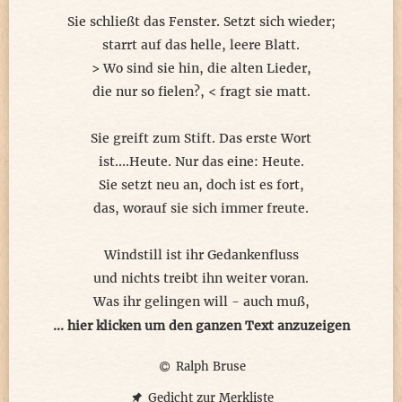
Sie schließt das Fenster. Setzt sich wieder;
(Parallel-Gedicht zu Ingrid Bezold´s
starrt auf das helle, leere Blatt.
´´Anderswo´´)
> Wo sind sie hin, die alten Lieder,
die nur so fielen?, < fragt sie matt.
Sie greift zum Stift. Das erste Wort
ist....Heute. Nur das eine: Heute.
Sie setzt neu an, doch ist es fort,
das, worauf sie sich immer freute.
Windstill ist ihr Gedankenfluss
und nichts treibt ihn weiter voran.
Was ihr gelingen will - auch muß,
wird heut´ nicht - vielleicht irgendwann.
... hier klicken um den ganzen Text anzuzeigen
Ralph Bruse
Da draußen, am Balkon, in Kästen,
pfeifen zwei Amseln ihr was vor.
Gedicht zur Merkliste