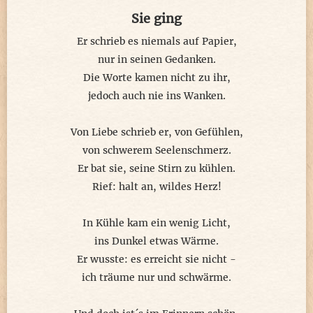
Sie ging
Die plötzlichen Wellen blinseln mir zu
Er schrieb es niemals auf Papier,
Blauer Schimmer auf einer großen Woge
nur in seinen Gedanken.
Zurückweichend in sanfte Ebbe lag sie nun
Die Worte kamen nicht zu ihr,
Von Muscheln und Sandburgen geborgen
jedoch auch nie ins Wanken.
Kein einziges Zögern daran zu glauben
Von Liebe schrieb er, von Gefühlen,
Es konnte nur deine Flaschenpost sein!
von schwerem Seelenschmerz.
Vorfreudig der Flasche den Koken raubend
Er bat sie, seine Stirn zu kühlen.
Las ich, was da stand einzig allein
Rief: halt an, wildes Herz!
Sorry, kein Internet auf meiner Insel!
In Kühle kam ein wenig Licht,
Hier meine Koordinaten nur für dich ...
ins Dunkel etwas Wärme.
Teil sie je durch die Quersumme deiner Nr.
Er wusste: es erreicht sie nicht -
Und mach mich zum größten Glückspinsel...
ich träume nur und schwärme.
Manchmal geht die Liebe seltsame Wege