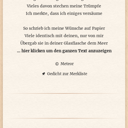
Vieles davon stechen meine Trümpfe
Ich merkte, dass ich einiges versäume
So schrieb ich meine Wünsche auf Papier
Viele identisch mit deinen, nur von mir
Übergab sie in deiner Glasflasche dem Meer
Hoffte auf den Zufall, sie kommt zu dir
... hier klicken um den ganzen Text anzuzeigen
Meteor
Im Unterschied zu dir fügte ich eine Nr. hinzu
Das Passwort zu dem Account kennst nur du
Gedicht zur Merkliste
Es ist dein selbstgewählter Name im Wunsch
Wenn du ihn dir erfüllst, erfüllst du ihn für uns
Nun steh ich regelmässig hier am Strand
Jedesmal in Ausschau nach deiner Flasche
Prüfe auch den Account, ob du ihn fandst
Nur der riesige Ozean kennt unsere Masche