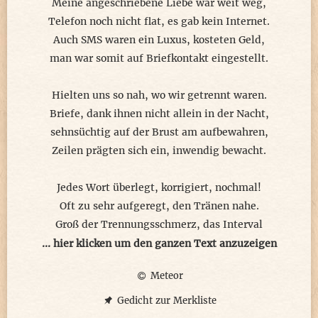
Meine angeschriebene Liebe war weit weg,
Telefon noch nicht flat, es gab kein Internet.
Auch SMS waren ein Luxus, kosteten Geld,
man war somit auf Briefkontakt eingestellt.
Hielten uns so nah, wo wir getrennt waren.
Briefe, dank ihnen nicht allein in der Nacht,
sehnsüchtig auf der Brust am aufbewahren,
Zeilen prägten sich ein, inwendig bewacht.
Jedes Wort überlegt, korrigiert, nochmal!
Oft zu sehr aufgeregt, den Tränen nahe.
Groß der Trennungsschmerz, das Interval
bis wieder greifbar nah -> Herzfanfare!
... hier klicken um den ganzen Text anzuzeigen
Meteor
So schöne, ergreifende Briefwechsel es gab,
wenn mit dieser Liebe von uns geschrieben
Gedicht zur Merkliste
wir uns hätten auch real so sehr lieb gehabt,