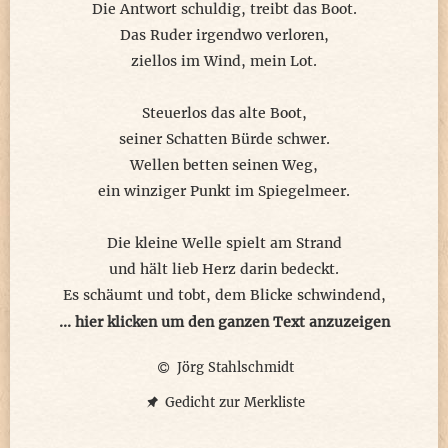
Die Antwort schuldig, treibt das Boot.
Das Ruder irgendwo verloren,
ziellos im Wind, mein Lot.
Steuerlos das alte Boot,
seiner Schatten Bürde schwer.
Wellen betten seinen Weg,
ein winziger Punkt im Spiegelmeer.
Die kleine Welle spielt am Strand
und hält lieb Herz darin bedeckt.
Es schäumt und tobt, dem Blicke schwindend,
von einem Seestern gut versteckt.
... hier klicken um den ganzen Text anzuzeigen
Jörg Stahlschmidt
Lass uns doch die Wolke sein,
Himmelsstürmer trotz Gefahr.
Gedicht zur Merkliste
Flügelschlag benetzt vom Tau,