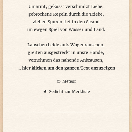
Umarmt, geküsst verschmilzt Liebe,
gebrochene Regeln durch die Triebe,
ziehen Spuren tief in den Strand
im ewgen Spiel von Wasser und Land.
Lauschen beide aufs Wogenrauschen,
greifen ausgestreckt in unsre Hände,
vernehmen das nahende Anbrausen,
heftig reiten uns die Wellenverbände.
... hier klicken um den ganzen Text anzuzeigen
Meteor
Mitgerissen erleben wir den Tsunami,
durchströmt sind unsere Sinnesleiber,
Gedicht zur Merkliste
an Strand zurückgespülte Gourami,
nur für uns funkeln die Sterne weiter.