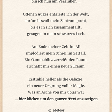
bin ich nun am Verglühen ...
Offenen Auges entgleite ich der Welt,
ehrfurchtsvoll mein Zentrum pocht,
bis es in sich zusammenfällt,
gesogen in mein schwarzes Loch.
Am Ende meiner Zeit im All
implodiert mein Schrei im Zerfall.
Ein Gammablitz zerreißt den Raum,
erschafft mir einen neuen Traum.
Erstrahle heller als die Galaxie,
ein neuer Ursprung voller Magie.
Was an Asche von mir übrig war
leuchtet auf einer Sonne nah.
... hier klicken um den ganzen Text anzuzeigen
Meteor
Meine Reise startet von Neuem,