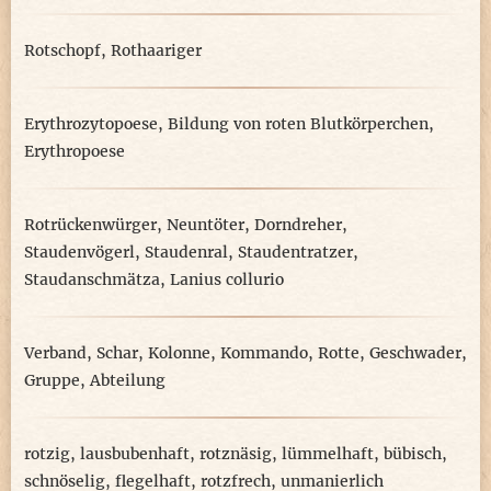
Rotschopf
,
Rothaariger
Erythrozytopoese
,
Bildung von roten Blutkörperchen
,
Erythropoese
Rotrückenwürger
,
Neuntöter
,
Dorndreher
,
Staudenvögerl
,
Staudenral
,
Staudentratzer
,
Staudanschmätza
,
Lanius collurio
Verband
,
Schar
,
Kolonne
,
Kommando
,
Rotte
,
Geschwader
,
Gruppe
,
Abteilung
rotzig
,
lausbubenhaft
,
rotznäsig
,
lümmelhaft
,
bübisch
,
schnöselig
,
flegelhaft
,
rotzfrech
,
unmanierlich