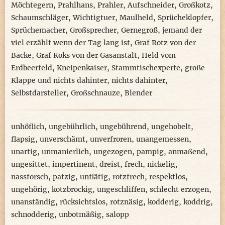
Möchtegern
,
Prahlhans
,
Prahler
,
Aufschneider
,
Großkotz
,
Schaumschläger
,
Wichtigtuer
,
Maulheld
,
Sprücheklopfer
,
Sprüchemacher
,
Großsprecher
,
Gernegroß
,
jemand der
viel erzählt wenn der Tag lang ist
,
Graf Rotz von der
Backe
,
Graf Koks von der Gasanstalt
,
Held vom
Erdbeerfeld
,
Kneipenkaiser
,
Stammtischexperte
,
große
Klappe und nichts dahinter
,
nichts dahinter
,
Selbstdarsteller
,
Großschnauze
,
Blender
unhöflich
,
ungebührlich
,
ungebührend
,
ungehobelt
,
flapsig
,
unverschämt
,
unverfroren
,
unangemessen
,
unartig
,
unmanierlich
,
ungezogen
,
pampig
,
anmaßend
,
ungesittet
,
impertinent
,
dreist
,
frech
,
nickelig
,
nassforsch
,
patzig
,
unflätig
,
rotzfrech
,
respektlos
,
ungehörig
,
kotzbrockig
,
ungeschliffen
,
schlecht erzogen
,
unanständig
,
rücksichtslos
,
rotznäsig
,
kodderig
,
koddrig
,
schnodderig
,
unbotmäßig
,
salopp