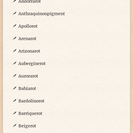
Andorrarot
Anthraquinonpigment
Apollorot
Arenarot
Arizonarot
Auberginerot
Aurorarot
Bahiarot
Bardolinorot
Barriquerot
Beigerot