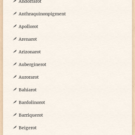
Andorrarot
Anthraquinonpigment
Apollorot
Arenarot
Arizonarot
Auberginerot
Aurorarot
Bahiarot
Bardolinorot
Barriquerot
Beigerot