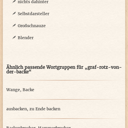
nichts dahinter
Selbstdarsteller
Großschnauze
Blender
Ähnlich passende Wortgruppen für „graf-rotz-von-
der-backe“
Wange
,
Backe
ausbacken
,
zu Ende backen