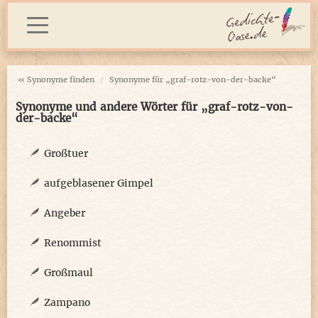
« Synonyme finden
Synonyme für „graf-rotz-von-der-backe“
Synonyme und andere Wörter für „graf-rotz-von-
der-backe“
Großtuer
aufgeblasener Gimpel
Angeber
Renommist
Großmaul
Zampano