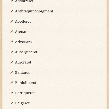
Andorrarot
Anthraquinonpigment
Apollorot
Arenarot
Arizonarot
Auberginerot
Aurorarot
Bahiarot
Bardolinorot
Barriquerot
Beigerot