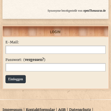
Synonyme bereitgestellt von
openThesaurus.de
E-Mail:
Passwort: (
vergessen?
)
Einloggen
Impressum
|
Kontaktformular
|
AGB
|
Datenschutz
|