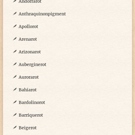
Andorrarot
Anthraquinonpigment
Apollorot
Arenarot
Arizonarot
Auberginerot
Aurorarot
Bahiarot
Bardolinorot
Barriquerot
Beigerot