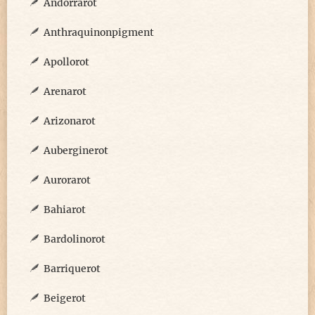
Andorrarot
Anthraquinonpigment
Apollorot
Arenarot
Arizonarot
Auberginerot
Aurorarot
Bahiarot
Bardolinorot
Barriquerot
Beigerot