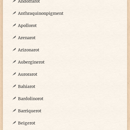
Andorrarot
Anthraquinonpigment
Apollorot
Arenarot
Arizonarot
Auberginerot
Aurorarot
Bahiarot
Bardolinorot
Barriquerot
Beigerot