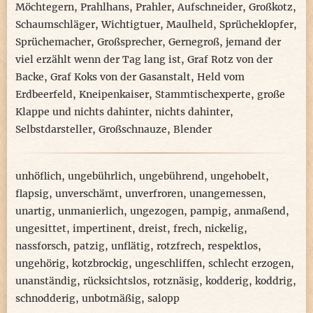
Möchtegern
,
Prahlhans
,
Prahler
,
Aufschneider
,
Großkotz
,
Schaumschläger
,
Wichtigtuer
,
Maulheld
,
Sprücheklopfer
,
Sprüchemacher
,
Großsprecher
,
Gernegroß
,
jemand der
viel erzählt wenn der Tag lang ist
,
Graf Rotz von der
Backe
,
Graf Koks von der Gasanstalt
,
Held vom
Erdbeerfeld
,
Kneipenkaiser
,
Stammtischexperte
,
große
Klappe und nichts dahinter
,
nichts dahinter
,
Selbstdarsteller
,
Großschnauze
,
Blender
unhöflich
,
ungebührlich
,
ungebührend
,
ungehobelt
,
flapsig
,
unverschämt
,
unverfroren
,
unangemessen
,
unartig
,
unmanierlich
,
ungezogen
,
pampig
,
anmaßend
,
ungesittet
,
impertinent
,
dreist
,
frech
,
nickelig
,
nassforsch
,
patzig
,
unflätig
,
rotzfrech
,
respektlos
,
ungehörig
,
kotzbrockig
,
ungeschliffen
,
schlecht erzogen
,
unanständig
,
rücksichtslos
,
rotznäsig
,
kodderig
,
koddrig
,
schnodderig
,
unbotmäßig
,
salopp