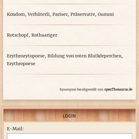
Kondom
,
Verhüterli
,
Pariser
,
Präservativ
,
Gummi
Rotschopf
,
Rothaariger
Erythrozytopoese
,
Bildung von roten Blutkörperchen
,
Erythropoese
Synonyme bereitgestellt von
openThesaurus.de
E-Mail: