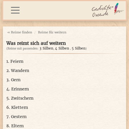
« Reime finden
Reime für weitern
Was reimt sich auf weitern
3 Silben
4 Silben
5 Silben
(Reime mit passenden:
,
,
)
1.
Feiern
2.
Wandern
3.
Gern
4.
Erinnern
5.
Zwitschern
6.
Klettern
7.
Gestern
8.
Eltern