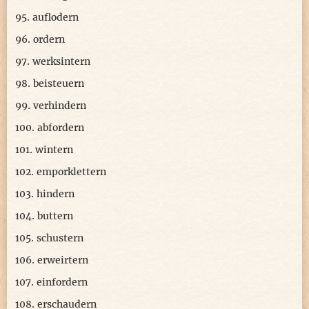
95.
auflodern
96.
ordern
97.
werksintern
98.
beisteuern
99.
verhindern
100.
abfordern
101.
wintern
102.
emporklettern
103.
hindern
104.
buttern
105.
schustern
106.
erweirtern
107.
einfordern
108.
erschaudern