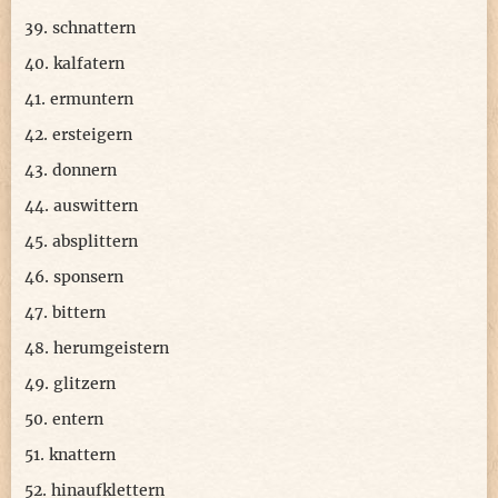
39.
schnattern
40.
kalfatern
41.
ermuntern
42.
ersteigern
43.
donnern
44.
auswittern
45.
absplittern
46.
sponsern
47.
bittern
48.
herumgeistern
49.
glitzern
50.
entern
51.
knattern
52.
hinaufklettern