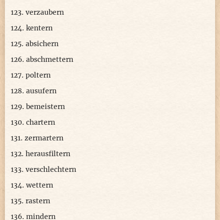
123.
verzaubern
124.
kentern
125.
absichern
126.
abschmettern
127.
poltern
128.
ausufern
129.
bemeistern
130.
chartern
131.
zermartern
132.
herausfiltern
133.
verschlechtern
134.
wettern
135.
rastern
136.
mindern