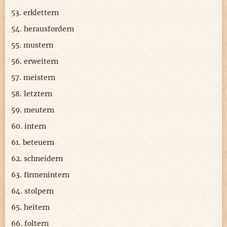
53.
erklettern
54.
herausfordern
55.
mustern
56.
erweitern
57.
meistern
58.
letztern
59.
meutern
60.
intern
61.
beteuern
62.
schneidern
63.
firmenintern
64.
stolpern
65.
heitern
66.
foltern