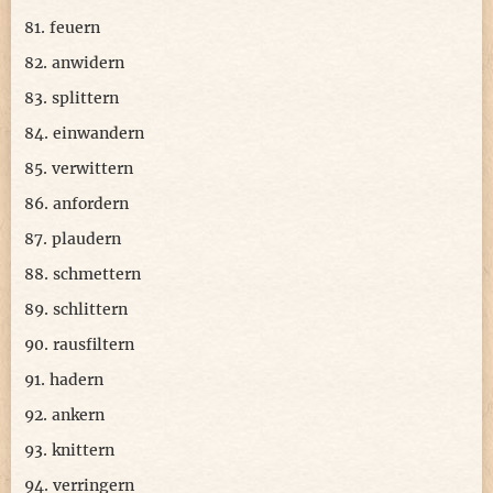
81.
feuern
82.
anwidern
83.
splittern
84.
einwandern
85.
verwittern
86.
anfordern
87.
plaudern
88.
schmettern
89.
schlittern
90.
rausfiltern
91.
hadern
92.
ankern
93.
knittern
94.
verringern