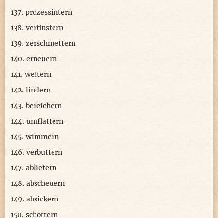
137.
prozessintern
138.
verfinstern
139.
zerschmettern
140.
erneuern
141.
weitern
142.
lindern
143.
bereichern
144.
umflattern
145.
wimmern
146.
verbuttern
147.
abliefern
148.
abscheuern
149.
absickern
150.
schottern