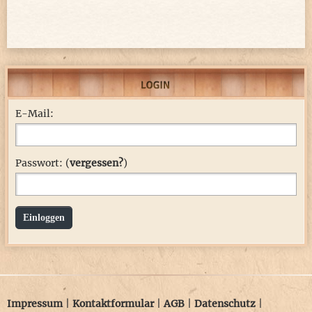
E-Mail:
Passwort: (
vergessen?
)
Einloggen
Impressum
|
Kontaktformular
|
AGB
|
Datenschutz
|