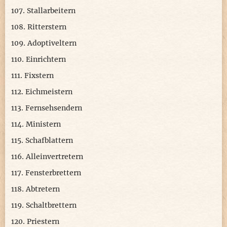
107.
Stallarbeitern
108.
Ritterstern
109.
Adoptiveltern
110.
Einrichtern
111.
Fixstern
112.
Eichmeistern
113.
Fernsehsendern
114.
Ministern
115.
Schafblattern
116.
Alleinvertretern
117.
Fensterbrettern
118.
Abtretern
119.
Schaltbrettern
120.
Priestern