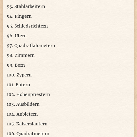
93.
Stahlarbeitern
94.
Fingern
95.
Schiedsrichtern
96.
Ufern
97.
Quadratkilometern
98.
Zimmern
99.
Bern
100.
Zypern
101.
Eutern
102.
Hohenpriestern
103.
Ausbildern
104.
Anbietern
105.
Kaiserslautern
106.
Quadratmetern