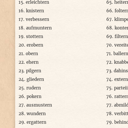
15.
erleichtern
65.
heiter
16.
knistern
66.
folter
17.
verbessern
67.
klimp
18.
aufmuntern
68.
konte
19.
stottern
69.
filtern
20.
erobern
70.
vereit
21.
obern
71.
baller
22.
ehern
72.
knabb
23.
pilgern
73.
dahins
24.
gliedern
74.
extern
25.
rudern
75.
partei
26.
pokern
76.
ratter
27.
ausmustern
77.
abmil
28.
wundern
78.
verbit
29.
ergattern
79.
behin