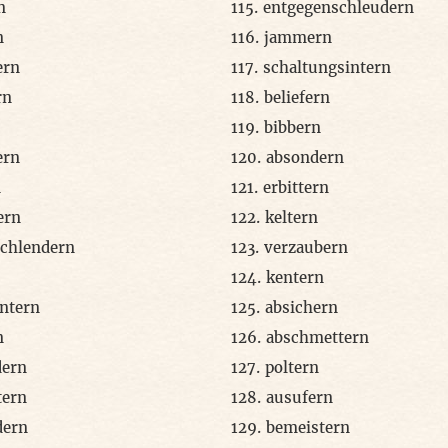
n
115.
entgegenschleudern
n
116.
jammern
ern
117.
schaltungsintern
rn
118.
beliefern
119.
bibbern
ern
120.
absondern
n
121.
erbittern
ern
122.
keltern
chlendern
123.
verzaubern
124.
kentern
intern
125.
absichern
n
126.
abschmettern
dern
127.
poltern
tern
128.
ausufern
dern
129.
bemeistern