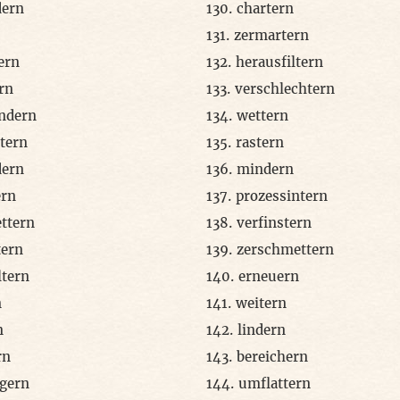
dern
130.
chartern
131.
zermartern
ern
132.
herausfiltern
ern
133.
verschlechtern
ndern
134.
wettern
tern
135.
rastern
dern
136.
mindern
ern
137.
prozessintern
ttern
138.
verfinstern
tern
139.
zerschmettern
ltern
140.
erneuern
n
141.
weitern
n
142.
lindern
rn
143.
bereichern
ngern
144.
umflattern