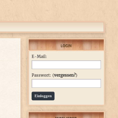
E-Mail:
Passwort: (
vergessen?
)
Einloggen