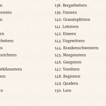
rn
138.
Bergarbeitern
rstern
139.
Unstern
rn
140.
Granatsplittern
141.
Leitstern
ern
142.
Eimern
rbeitern
143.
Ungewittern
rn
144.
Krankenschwestern
srichtern
145.
Morgenstern
146.
Gangstern
atkilometern
147.
Voreltern
ern
148.
Registern
149.
Quadern
rn
150.
Lern