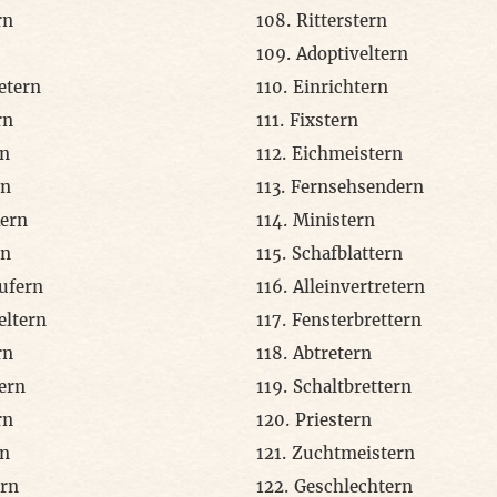
rn
108.
Ritterstern
109.
Adoptiveltern
etern
110.
Einrichtern
rn
111.
Fixstern
rn
112.
Eichmeistern
rn
113.
Fernsehsendern
ern
114.
Ministern
rn
115.
Schafblattern
ufern
116.
Alleinvertretern
eltern
117.
Fensterbrettern
rn
118.
Abtretern
ern
119.
Schaltbrettern
rn
120.
Priestern
rn
121.
Zuchtmeistern
rn
122.
Geschlechtern