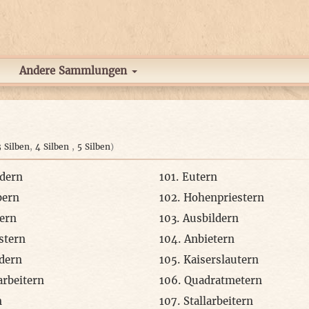
Andere Sammlungen
3 Silben
,
4 Silben
,
5 Silben
)
dern
101.
Eutern
bern
102.
Hohenpriestern
ern
103.
Ausbildern
stern
104.
Anbietern
dern
105.
Kaiserslautern
arbeitern
106.
Quadratmetern
n
107.
Stallarbeitern