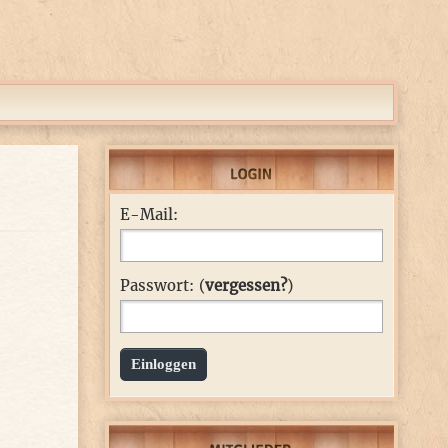
E-Mail:
Passwort: (
vergessen?
)
Einloggen