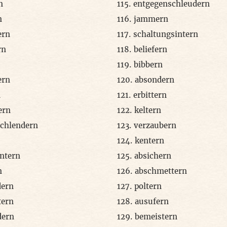
n
115.
entgegenschleudern
n
116.
jammern
ern
117.
schaltungsintern
rn
118.
beliefern
119.
bibbern
ern
120.
absondern
n
121.
erbittern
ern
122.
keltern
chlendern
123.
verzaubern
124.
kentern
intern
125.
absichern
n
126.
abschmettern
dern
127.
poltern
tern
128.
ausufern
dern
129.
bemeistern