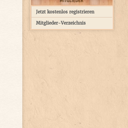
Jetzt kostenlos registrieren
Mitglieder-Verzeichnis