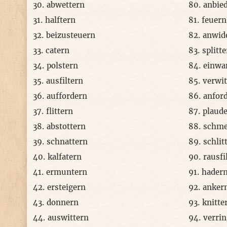
30.
abwettern
80.
anbie
31.
halftern
81.
feuern
32.
beizusteuern
82.
anwid
33.
catern
83.
splitt
34.
polstern
84.
einwa
35.
ausfiltern
85.
verwit
36.
auffordern
86.
anfor
37.
flittern
87.
plaud
38.
abstottern
88.
schme
39.
schnattern
89.
schlit
40.
kalfatern
90.
rausfi
41.
ermuntern
91.
hader
42.
ersteigern
92.
anker
43.
donnern
93.
knitte
44.
auswittern
94.
verri