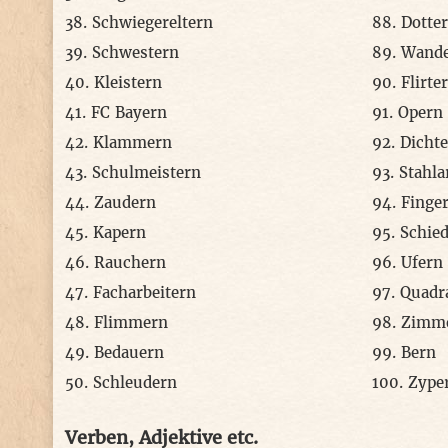
38.
Schwiegereltern
88.
Dotte
39.
Schwestern
89.
Wande
40.
Kleistern
90.
Flirte
41.
FC Bayern
91.
Opern
42.
Klammern
92.
Dicht
43.
Schulmeistern
93.
Stahla
44.
Zaudern
94.
Finge
45.
Kapern
95.
Schied
46.
Rauchern
96.
Ufern
47.
Facharbeitern
97.
Quadr
48.
Flimmern
98.
Zimm
49.
Bedauern
99.
Bern
50.
Schleudern
100.
Zype
Verben, Adjektive etc.