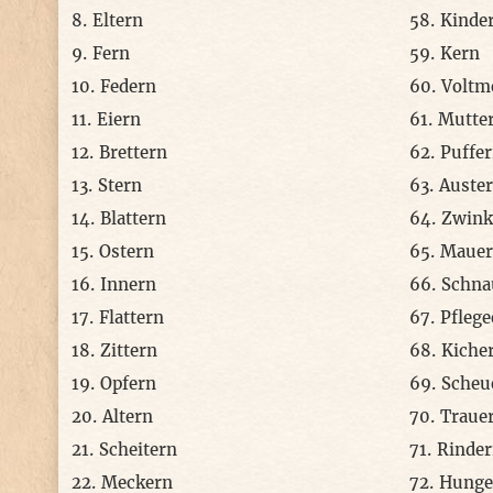
8.
Eltern
58.
Kinde
9.
Fern
59.
Kern
10.
Federn
60.
Voltm
11.
Eiern
61.
Mutte
12.
Brettern
62.
Puffe
13.
Stern
63.
Auste
14.
Blattern
64.
Zwink
15.
Ostern
65.
Maue
16.
Innern
66.
Schna
17.
Flattern
67.
Pflege
18.
Zittern
68.
Kiche
19.
Opfern
69.
Scheu
20.
Altern
70.
Traue
21.
Scheitern
71.
Rinde
22.
Meckern
72.
Hunge