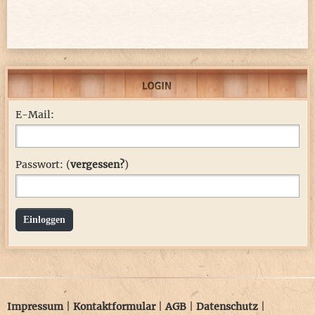
E-Mail:
Passwort: (
vergessen?
)
Einloggen
Impressum
|
Kontaktformular
|
AGB
|
Datenschutz
|