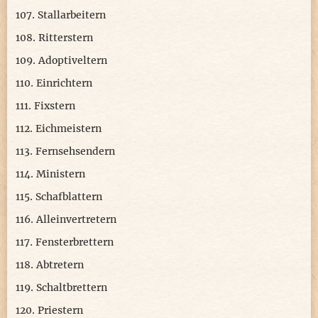
107.
Stallarbeitern
108.
Ritterstern
109.
Adoptiveltern
110.
Einrichtern
111.
Fixstern
112.
Eichmeistern
113.
Fernsehsendern
114.
Ministern
115.
Schafblattern
116.
Alleinvertretern
117.
Fensterbrettern
118.
Abtretern
119.
Schaltbrettern
120.
Priestern