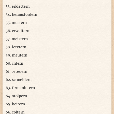
53.
erklettern
54.
herausfordern
55.
mustern
56.
erweitern
57.
meistern
58.
letztern
59.
meutern
60.
intern
61.
beteuern
62.
schneidern
63.
firmenintern
64.
stolpern
65.
heitern
66.
foltern