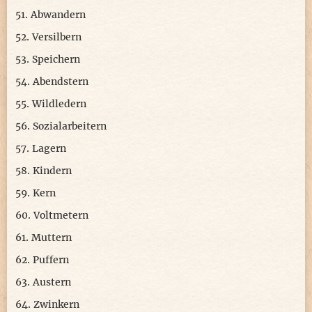
51.
Abwandern
52.
Versilbern
53.
Speichern
54.
Abendstern
55.
Wildledern
56.
Sozialarbeitern
57.
Lagern
58.
Kindern
59.
Kern
60.
Voltmetern
61.
Muttern
62.
Puffern
63.
Austern
64.
Zwinkern