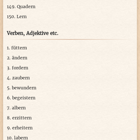
149.
Quadern
150.
Lern
Verben, Adjektive etc.
1.
füttern
2.
ändern
3.
fordern
4.
zaubern
5.
bewundern
6.
begeistern
7.
albern
8.
erzittern
9.
erheitern
10.
labern