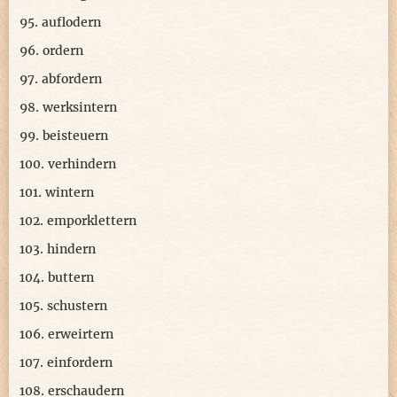
95.
auflodern
96.
ordern
97.
abfordern
98.
werksintern
99.
beisteuern
100.
verhindern
101.
wintern
102.
emporklettern
103.
hindern
104.
buttern
105.
schustern
106.
erweirtern
107.
einfordern
108.
erschaudern