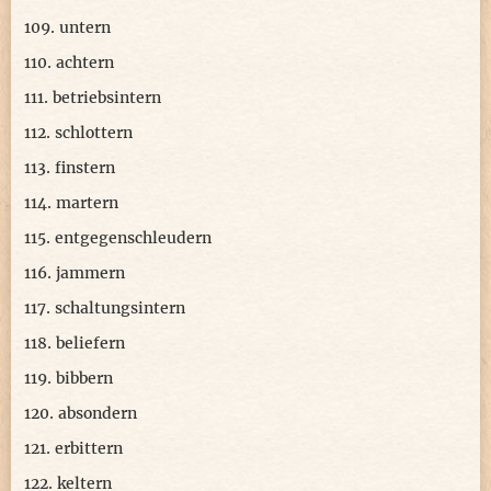
109.
untern
110.
achtern
111.
betriebsintern
112.
schlottern
113.
finstern
114.
martern
115.
entgegenschleudern
116.
jammern
117.
schaltungsintern
118.
beliefern
119.
bibbern
120.
absondern
121.
erbittern
122.
keltern