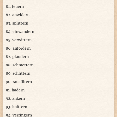
81.
feuern
82.
anwidern
83.
splittern
84.
einwandern
85.
verwittern
86.
anfordern
87.
plaudern
88.
schmettern
89.
schlittern
90.
rausfiltern
91.
hadern
92.
ankern
93.
knittern
94.
verringern