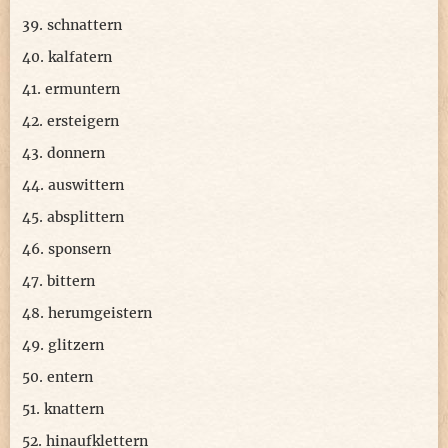
39.
schnattern
40.
kalfatern
41.
ermuntern
42.
ersteigern
43.
donnern
44.
auswittern
45.
absplittern
46.
sponsern
47.
bittern
48.
herumgeistern
49.
glitzern
50.
entern
51.
knattern
52.
hinaufklettern