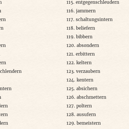
n
115.
entgegenschleudern
n
116.
jammern
ern
117.
schaltungsintern
rn
118.
beliefern
119.
bibbern
ern
120.
absondern
n
121.
erbittern
ern
122.
keltern
chlendern
123.
verzaubern
124.
kentern
intern
125.
absichern
n
126.
abschmettern
dern
127.
poltern
tern
128.
ausufern
dern
129.
bemeistern