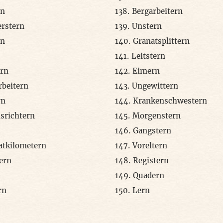
rn
138.
Bergarbeitern
rstern
139.
Unstern
rn
140.
Granatsplittern
141.
Leitstern
ern
142.
Eimern
rbeitern
143.
Ungewittern
rn
144.
Krankenschwestern
srichtern
145.
Morgenstern
146.
Gangstern
atkilometern
147.
Voreltern
ern
148.
Registern
149.
Quadern
rn
150.
Lern