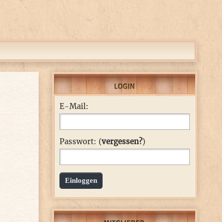
E-Mail:
Passwort: (
vergessen?
)
Einloggen