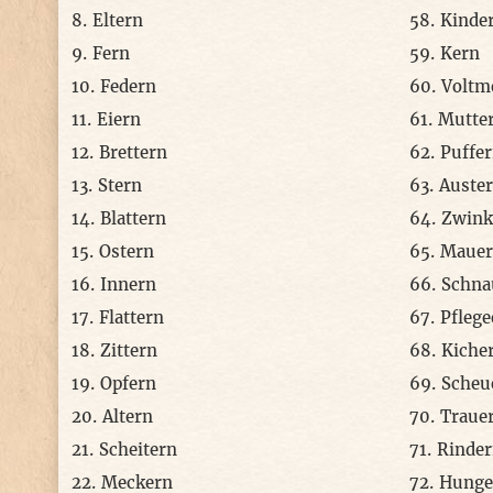
8.
Eltern
58.
Kinde
9.
Fern
59.
Kern
10.
Federn
60.
Voltm
11.
Eiern
61.
Mutte
12.
Brettern
62.
Puffe
13.
Stern
63.
Auste
14.
Blattern
64.
Zwink
15.
Ostern
65.
Maue
16.
Innern
66.
Schna
17.
Flattern
67.
Pflege
18.
Zittern
68.
Kiche
19.
Opfern
69.
Scheu
20.
Altern
70.
Traue
21.
Scheitern
71.
Rinde
22.
Meckern
72.
Hunge