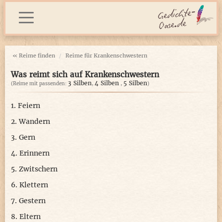
« Reime finden
Reime für Krankenschwestern
Was reimt sich auf Krankenschwestern
3 Silben
4 Silben
5 Silben
(Reime mit passenden:
,
,
)
1.
Feiern
2.
Wandern
3.
Gern
4.
Erinnern
5.
Zwitschern
6.
Klettern
7.
Gestern
8.
Eltern