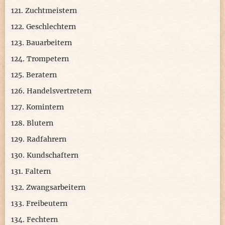
121.
Zuchtmeistern
122.
Geschlechtern
123.
Bauarbeitern
124.
Trompetern
125.
Beratern
126.
Handelsvertretern
127.
Komintern
128.
Blutern
129.
Radfahrern
130.
Kundschaftern
131.
Faltern
132.
Zwangsarbeitern
133.
Freibeutern
134.
Fechtern