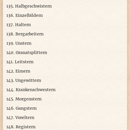
135.
Halbgeschwistern
136.
Einzelbildern
137.
Haltern
138.
Bergarbeitern
139.
Unstern
140.
Granatsplittern
141.
Leitstern
142.
Eimern
143.
Ungewittern
144.
Krankenschwestern
145.
Morgenstern
146.
Gangstern
147.
Voreltern
148.
Registern