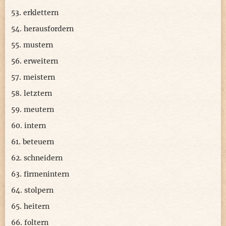
53.
erklettern
54.
herausfordern
55.
mustern
56.
erweitern
57.
meistern
58.
letztern
59.
meutern
60.
intern
61.
beteuern
62.
schneidern
63.
firmenintern
64.
stolpern
65.
heitern
66.
foltern