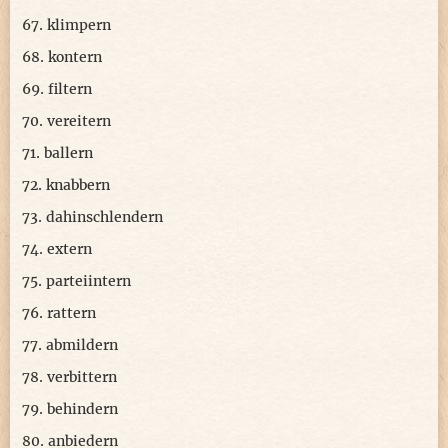
67.
klimpern
68.
kontern
69.
filtern
70.
vereitern
71.
ballern
72.
knabbern
73.
dahinschlendern
74.
extern
75.
parteiintern
76.
rattern
77.
abmildern
78.
verbittern
79.
behindern
80.
anbiedern