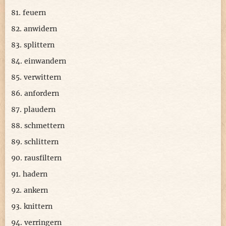
81.
feuern
82.
anwidern
83.
splittern
84.
einwandern
85.
verwittern
86.
anfordern
87.
plaudern
88.
schmettern
89.
schlittern
90.
rausfiltern
91.
hadern
92.
ankern
93.
knittern
94.
verringern