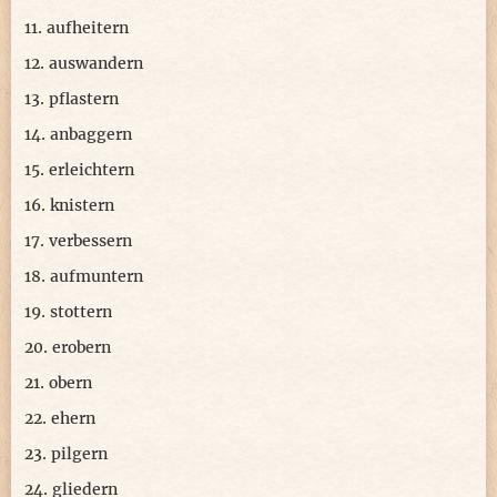
11.
aufheitern
12.
auswandern
13.
pflastern
14.
anbaggern
15.
erleichtern
16.
knistern
17.
verbessern
18.
aufmuntern
19.
stottern
20.
erobern
21.
obern
22.
ehern
23.
pilgern
24.
gliedern