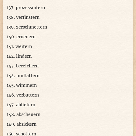
137.
prozessintern
138.
verfinstern
139.
zerschmettern
140.
erneuern
141.
weitern
142.
lindern
143.
bereichern
144.
umflattern
145.
wimmern
146.
verbuttern
147.
abliefern
148.
abscheuern
149.
absickern
150.
schottern