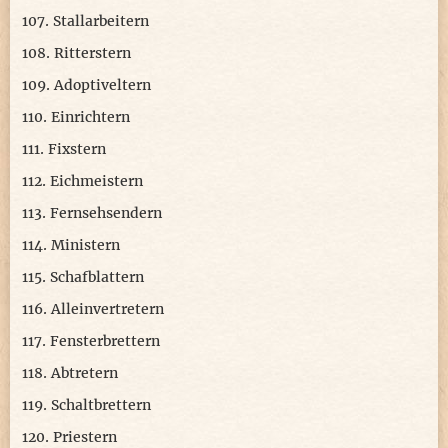
107.
Stallarbeitern
108.
Ritterstern
109.
Adoptiveltern
110.
Einrichtern
111.
Fixstern
112.
Eichmeistern
113.
Fernsehsendern
114.
Ministern
115.
Schafblattern
116.
Alleinvertretern
117.
Fensterbrettern
118.
Abtretern
119.
Schaltbrettern
120.
Priestern