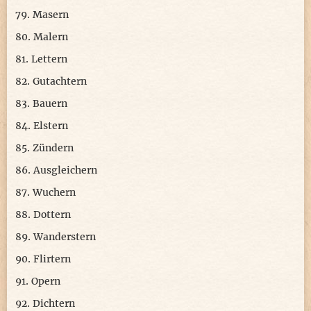
79.
Masern
80.
Malern
81.
Lettern
82.
Gutachtern
83.
Bauern
84.
Elstern
85.
Zündern
86.
Ausgleichern
87.
Wuchern
88.
Dottern
89.
Wanderstern
90.
Flirtern
91.
Opern
92.
Dichtern