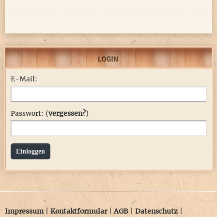
E-Mail:
Passwort: (
vergessen?
)
Einloggen
Impressum
|
Kontaktformular
|
AGB
|
Datenschutz
|