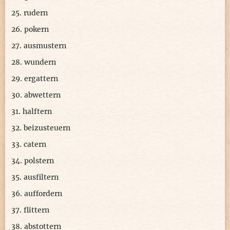
25.
rudern
26.
pokern
27.
ausmustern
28.
wundern
29.
ergattern
30.
abwettern
31.
halftern
32.
beizusteuern
33.
catern
34.
polstern
35.
ausfiltern
36.
auffordern
37.
flittern
38.
abstottern