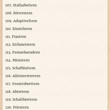
107.
Stallarbeitern
108.
Ritterstern
109.
Adoptiveltern
110.
Einrichtern
111.
Fixstern
112.
Eichmeistern
113.
Fernsehsendern
114.
Ministern
115.
Schafblattern
116.
Alleinvertretern
117.
Fensterbrettern
118.
Abtretern
119.
Schaltbrettern
120.
Priestern