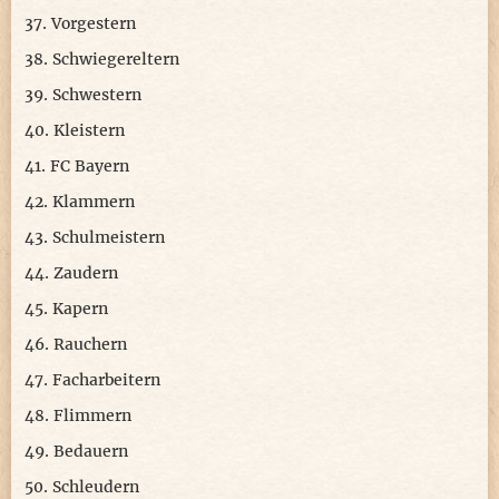
37.
Vorgestern
38.
Schwiegereltern
39.
Schwestern
40.
Kleistern
41.
FC Bayern
42.
Klammern
43.
Schulmeistern
44.
Zaudern
45.
Kapern
46.
Rauchern
47.
Facharbeitern
48.
Flimmern
49.
Bedauern
50.
Schleudern