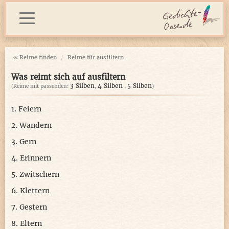
« Reime finden
Reime für ausfiltern
Was reimt sich auf ausfiltern
3 Silben
4 Silben
5 Silben
(Reime mit passenden:
,
,
)
1.
Feiern
2.
Wandern
3.
Gern
4.
Erinnern
5.
Zwitschern
6.
Klettern
7.
Gestern
8.
Eltern