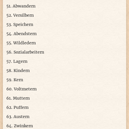
51.
Abwandern
52.
Versilbern
53.
Speichern
54.
Abendstern
55.
Wildledern
56.
Sozialarbeitern
57.
Lagern
58.
Kindern
59.
Kern
60.
Voltmetern
61.
Muttern
62.
Puffern
63.
Austern
64.
Zwinkern