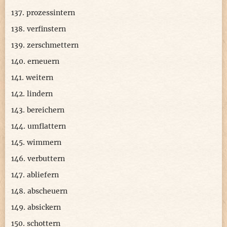
137.
prozessintern
138.
verfinstern
139.
zerschmettern
140.
erneuern
141.
weitern
142.
lindern
143.
bereichern
144.
umflattern
145.
wimmern
146.
verbuttern
147.
abliefern
148.
abscheuern
149.
absickern
150.
schottern