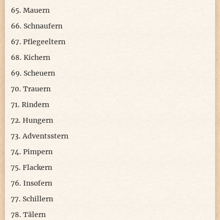
65.
Mauern
66.
Schnaufern
67.
Pflegeeltern
68.
Kichern
69.
Scheuern
70.
Trauern
71.
Rindern
72.
Hungern
73.
Adventsstern
74.
Pimpern
75.
Flackern
76.
Insofern
77.
Schillern
78.
Tälern