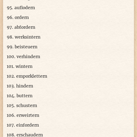
95.
auflodern
96.
ordern
97.
abfordern
98.
werksintern
99.
beisteuern
100.
verhindern
101.
wintern
102.
emporklettern
103.
hindern
104.
buttern
105.
schustern
106.
erweirtern
107.
einfordern
108.
erschaudern