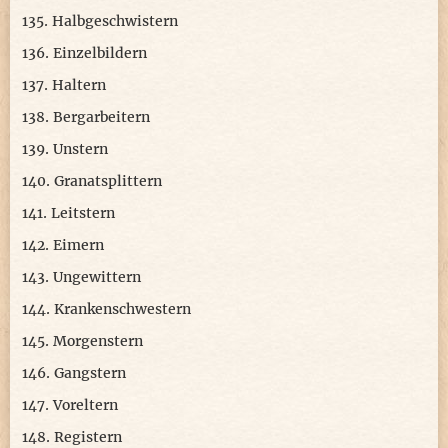
135.
Halbgeschwistern
136.
Einzelbildern
137.
Haltern
138.
Bergarbeitern
139.
Unstern
140.
Granatsplittern
141.
Leitstern
142.
Eimern
143.
Ungewittern
144.
Krankenschwestern
145.
Morgenstern
146.
Gangstern
147.
Voreltern
148.
Registern