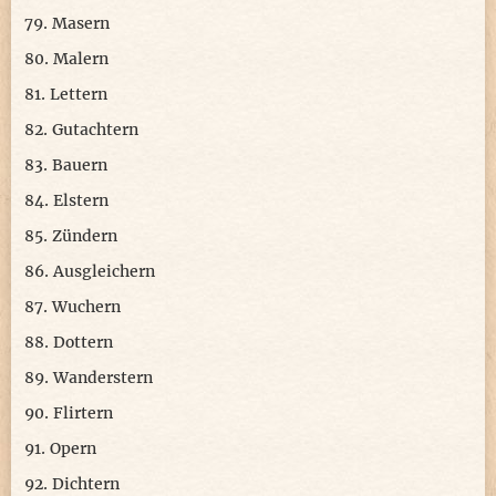
79.
Masern
80.
Malern
81.
Lettern
82.
Gutachtern
83.
Bauern
84.
Elstern
85.
Zündern
86.
Ausgleichern
87.
Wuchern
88.
Dottern
89.
Wanderstern
90.
Flirtern
91.
Opern
92.
Dichtern