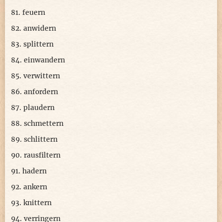
81.
feuern
82.
anwidern
83.
splittern
84.
einwandern
85.
verwittern
86.
anfordern
87.
plaudern
88.
schmettern
89.
schlittern
90.
rausfiltern
91.
hadern
92.
ankern
93.
knittern
94.
verringern