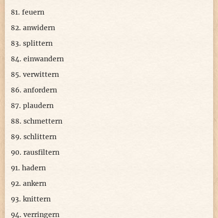
81.
feuern
82.
anwidern
83.
splittern
84.
einwandern
85.
verwittern
86.
anfordern
87.
plaudern
88.
schmettern
89.
schlittern
90.
rausfiltern
91.
hadern
92.
ankern
93.
knittern
94.
verringern