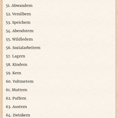
51.
Abwandern
52.
Versilbern
53.
Speichern
54.
Abendstern
55.
Wildledern
56.
Sozialarbeitern
57.
Lagern
58.
Kindern
59.
Kern
60.
Voltmetern
61.
Muttern
62.
Puffern
63.
Austern
64.
Zwinkern