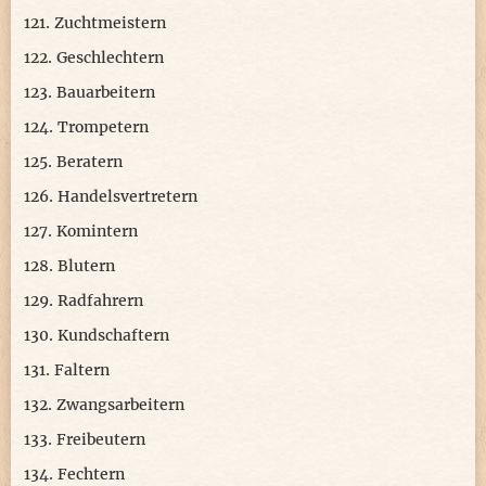
121.
Zuchtmeistern
122.
Geschlechtern
123.
Bauarbeitern
124.
Trompetern
125.
Beratern
126.
Handelsvertretern
127.
Komintern
128.
Blutern
129.
Radfahrern
130.
Kundschaftern
131.
Faltern
132.
Zwangsarbeitern
133.
Freibeutern
134.
Fechtern