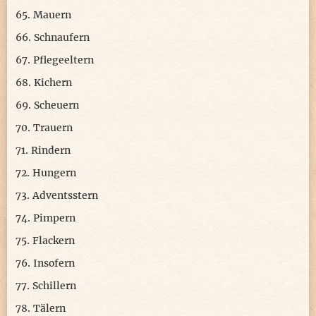
65.
Mauern
66.
Schnaufern
67.
Pflegeeltern
68.
Kichern
69.
Scheuern
70.
Trauern
71.
Rindern
72.
Hungern
73.
Adventsstern
74.
Pimpern
75.
Flackern
76.
Insofern
77.
Schillern
78.
Tälern