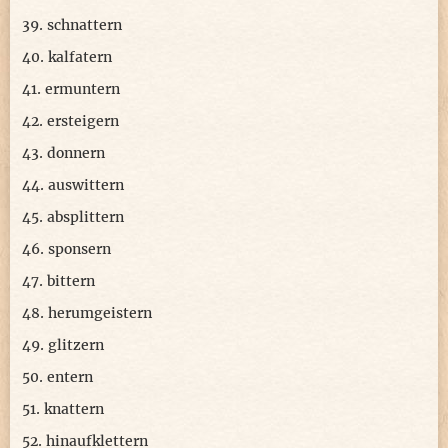
39.
schnattern
40.
kalfatern
41.
ermuntern
42.
ersteigern
43.
donnern
44.
auswittern
45.
absplittern
46.
sponsern
47.
bittern
48.
herumgeistern
49.
glitzern
50.
entern
51.
knattern
52.
hinaufklettern