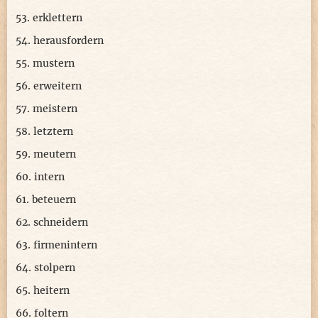
53.
erklettern
54.
herausfordern
55.
mustern
56.
erweitern
57.
meistern
58.
letztern
59.
meutern
60.
intern
61.
beteuern
62.
schneidern
63.
firmenintern
64.
stolpern
65.
heitern
66.
foltern