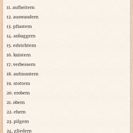
11.
aufheitern
12.
auswandern
13.
pflastern
14.
anbaggern
15.
erleichtern
16.
knistern
17.
verbessern
18.
aufmuntern
19.
stottern
20.
erobern
21.
obern
22.
ehern
23.
pilgern
24.
gliedern