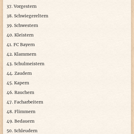
37.
Vorgestern
38.
Schwiegereltern
39.
Schwestern
40.
Kleistern
41.
FC Bayern
42.
Klammern
43.
Schulmeistern
44.
Zaudern
45.
Kapern
46.
Rauchern
47.
Facharbeitern
48.
Flimmern
49.
Bedauern
50.
Schleudern