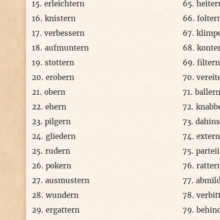
15.
erleichtern
65.
heiter
16.
knistern
66.
folter
17.
verbessern
67.
klimp
18.
aufmuntern
68.
konte
19.
stottern
69.
filtern
20.
erobern
70.
vereit
21.
obern
71.
baller
22.
ehern
72.
knabb
23.
pilgern
73.
dahins
24.
gliedern
74.
extern
25.
rudern
75.
partei
26.
pokern
76.
ratter
27.
ausmustern
77.
abmil
28.
wundern
78.
verbit
29.
ergattern
79.
behin