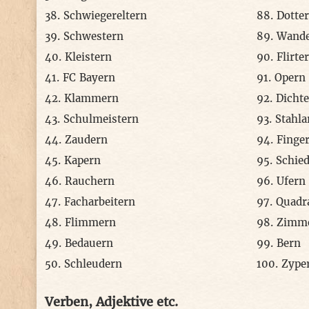
38.
Schwiegereltern
88.
Dotte
39.
Schwestern
89.
Wande
40.
Kleistern
90.
Flirte
41.
FC Bayern
91.
Opern
42.
Klammern
92.
Dicht
43.
Schulmeistern
93.
Stahla
44.
Zaudern
94.
Finge
45.
Kapern
95.
Schied
46.
Rauchern
96.
Ufern
47.
Facharbeitern
97.
Quadr
48.
Flimmern
98.
Zimm
49.
Bedauern
99.
Bern
50.
Schleudern
100.
Zype
Verben, Adjektive etc.