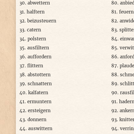
30.
abwettern
80.
anbie
31.
halftern
81.
feuern
32.
beizusteuern
82.
anwid
33.
catern
83.
splitt
34.
polstern
84.
einwa
35.
ausfiltern
85.
verwit
36.
auffordern
86.
anfor
37.
flittern
87.
plaud
38.
abstottern
88.
schme
39.
schnattern
89.
schlit
40.
kalfatern
90.
rausfi
41.
ermuntern
91.
hader
42.
ersteigern
92.
anker
43.
donnern
93.
knitte
44.
auswittern
94.
verri