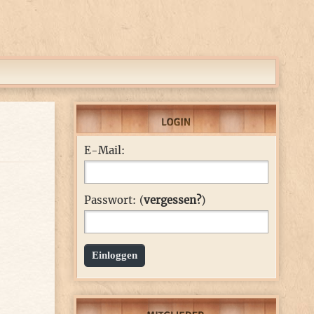
E-Mail:
Passwort: (
vergessen?
)
Einloggen