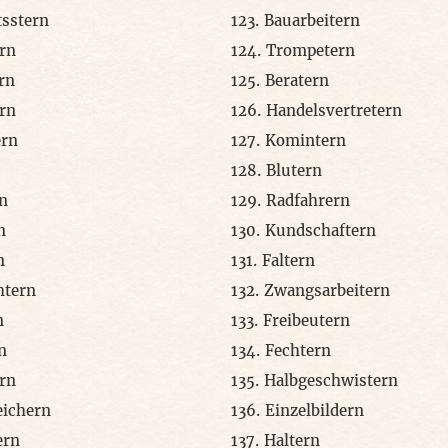
sstern
123.
Bauarbeitern
rn
124.
Trompetern
rn
125.
Beratern
rn
126.
Handelsvertretern
ern
127.
Komintern
128.
Blutern
n
129.
Radfahrern
n
130.
Kundschaftern
n
131.
Faltern
htern
132.
Zwangsarbeitern
n
133.
Freibeutern
n
134.
Fechtern
rn
135.
Halbgeschwistern
eichern
136.
Einzelbildern
ern
137.
Haltern