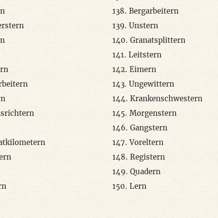
rn
138.
Bergarbeitern
rstern
139.
Unstern
rn
140.
Granatsplittern
141.
Leitstern
ern
142.
Eimern
rbeitern
143.
Ungewittern
rn
144.
Krankenschwestern
srichtern
145.
Morgenstern
146.
Gangstern
atkilometern
147.
Voreltern
ern
148.
Registern
149.
Quadern
rn
150.
Lern