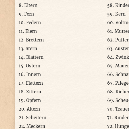
8.
Eltern
58.
Kinde
9.
Fern
59.
Kern
10.
Federn
60.
Voltm
11.
Eiern
61.
Mutte
12.
Brettern
62.
Puffe
13.
Stern
63.
Auste
14.
Blattern
64.
Zwink
15.
Ostern
65.
Maue
16.
Innern
66.
Schna
17.
Flattern
67.
Pflege
18.
Zittern
68.
Kiche
19.
Opfern
69.
Scheu
20.
Altern
70.
Traue
21.
Scheitern
71.
Rinde
22.
Meckern
72.
Hunge