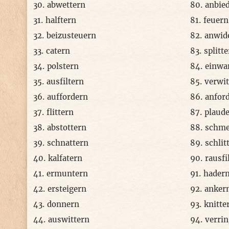
30.
abwettern
80.
anbie
31.
halftern
81.
feuern
32.
beizusteuern
82.
anwid
33.
catern
83.
splitt
34.
polstern
84.
einwa
35.
ausfiltern
85.
verwit
36.
auffordern
86.
anfor
37.
flittern
87.
plaud
38.
abstottern
88.
schme
39.
schnattern
89.
schlit
40.
kalfatern
90.
rausfi
41.
ermuntern
91.
hader
42.
ersteigern
92.
anker
43.
donnern
93.
knitte
44.
auswittern
94.
verri