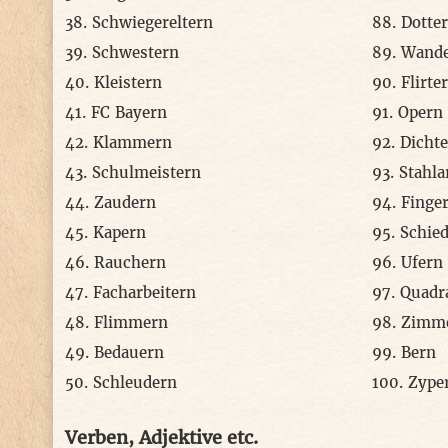
38.
Schwiegereltern
88.
Dotte
39.
Schwestern
89.
Wande
40.
Kleistern
90.
Flirte
41.
FC Bayern
91.
Opern
42.
Klammern
92.
Dicht
43.
Schulmeistern
93.
Stahla
44.
Zaudern
94.
Finge
45.
Kapern
95.
Schied
46.
Rauchern
96.
Ufern
47.
Facharbeitern
97.
Quadr
48.
Flimmern
98.
Zimm
49.
Bedauern
99.
Bern
50.
Schleudern
100.
Zype
Verben, Adjektive etc.