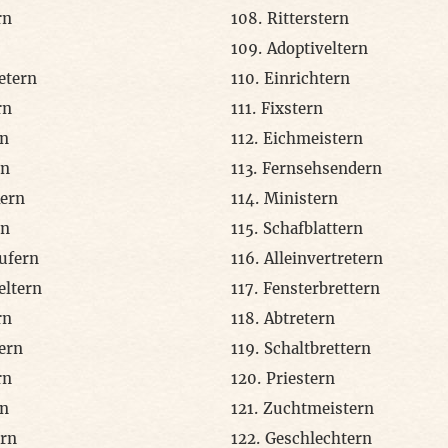
rn
108.
Ritterstern
109.
Adoptiveltern
etern
110.
Einrichtern
rn
111.
Fixstern
rn
112.
Eichmeistern
rn
113.
Fernsehsendern
ern
114.
Ministern
rn
115.
Schafblattern
ufern
116.
Alleinvertretern
eltern
117.
Fensterbrettern
rn
118.
Abtretern
ern
119.
Schaltbrettern
rn
120.
Priestern
rn
121.
Zuchtmeistern
rn
122.
Geschlechtern