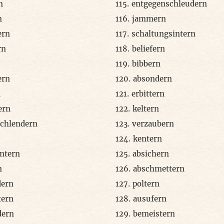
n
115.
entgegenschleudern
n
116.
jammern
ern
117.
schaltungsintern
rn
118.
beliefern
119.
bibbern
ern
120.
absondern
n
121.
erbittern
ern
122.
keltern
chlendern
123.
verzaubern
124.
kentern
intern
125.
absichern
n
126.
abschmettern
dern
127.
poltern
tern
128.
ausufern
dern
129.
bemeistern