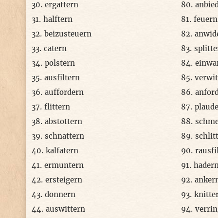
30.
ergattern
80.
anbie
31.
halftern
81.
feuern
32.
beizusteuern
82.
anwid
33.
catern
83.
splitt
34.
polstern
84.
einwa
35.
ausfiltern
85.
verwit
36.
auffordern
86.
anfor
37.
flittern
87.
plaud
38.
abstottern
88.
schme
39.
schnattern
89.
schlit
40.
kalfatern
90.
rausfi
41.
ermuntern
91.
hader
42.
ersteigern
92.
anker
43.
donnern
93.
knitte
44.
auswittern
94.
verri