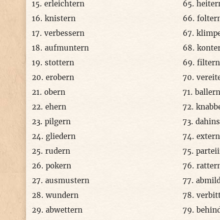
15.
erleichtern
65.
heiter
16.
knistern
66.
folter
17.
verbessern
67.
klimp
18.
aufmuntern
68.
konte
19.
stottern
69.
filtern
20.
erobern
70.
vereit
21.
obern
71.
baller
22.
ehern
72.
knabb
23.
pilgern
73.
dahins
24.
gliedern
74.
extern
25.
rudern
75.
partei
26.
pokern
76.
ratter
27.
ausmustern
77.
abmil
28.
wundern
78.
verbit
29.
abwettern
79.
behin