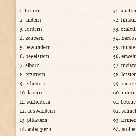
1.
füttern
51.
knatte
2.
ändern
52.
hinauf
3.
fordern
53.
erklet
4.
zaubern
54.
herau
5.
bewundern
55.
muste
6.
begeistern
56.
erweit
7.
albern
57.
meist
8.
erzittern
58.
letzte
9.
erheitern
59.
meute
10.
labern
60.
intern
11.
aufheitern
61.
beteue
12.
auswandern
62.
schne
13.
pflastern
63.
firmen
14.
anbaggern
64.
stolpe