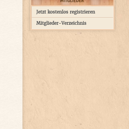
Jetzt kostenlos registrieren
Mitglieder-Verzeichnis