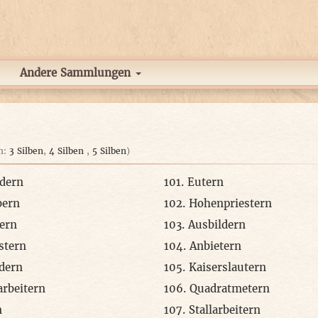
Andere Sammlungen
n:
3 Silben
,
4 Silben
,
5 Silben
)
dern
101.
Eutern
bern
102.
Hohenpriestern
ern
103.
Ausbildern
stern
104.
Anbietern
dern
105.
Kaiserslautern
arbeitern
106.
Quadratmetern
n
107.
Stallarbeitern