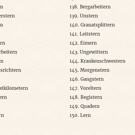
rn
138.
Bergarbeitern
rstern
139.
Unstern
rn
140.
Granatsplittern
141.
Leitstern
ern
142.
Eimern
rbeitern
143.
Ungewittern
rn
144.
Krankenschwestern
srichtern
145.
Morgenstern
146.
Gangstern
atkilometern
147.
Voreltern
ern
148.
Registern
149.
Quadern
rn
150.
Lern