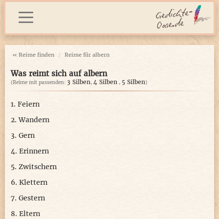
« Reime finden
Reime für albern
Was reimt sich auf albern
3 Silben
4 Silben
5 Silben
(Reime mit passenden:
,
,
)
1.
Feiern
2.
Wandern
3.
Gern
4.
Erinnern
5.
Zwitschern
6.
Klettern
7.
Gestern
8.
Eltern