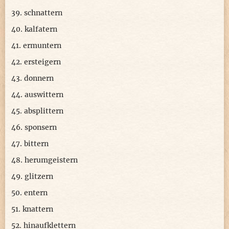
39.
schnattern
40.
kalfatern
41.
ermuntern
42.
ersteigern
43.
donnern
44.
auswittern
45.
absplittern
46.
sponsern
47.
bittern
48.
herumgeistern
49.
glitzern
50.
entern
51.
knattern
52.
hinaufklettern