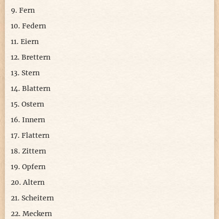
9.
Fern
10.
Federn
11.
Eiern
12.
Brettern
13.
Stern
14.
Blattern
15.
Ostern
16.
Innern
17.
Flattern
18.
Zittern
19.
Opfern
20.
Altern
21.
Scheitern
22.
Meckern