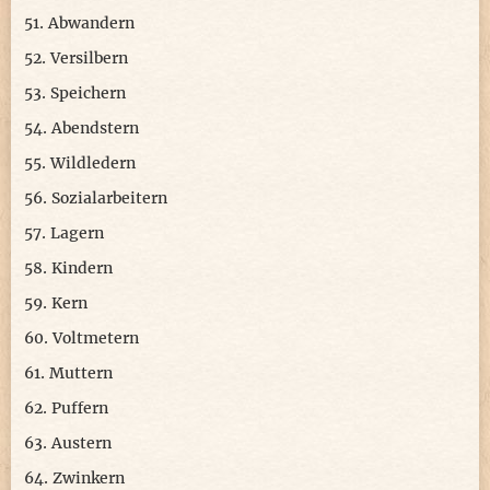
51.
Abwandern
52.
Versilbern
53.
Speichern
54.
Abendstern
55.
Wildledern
56.
Sozialarbeitern
57.
Lagern
58.
Kindern
59.
Kern
60.
Voltmetern
61.
Muttern
62.
Puffern
63.
Austern
64.
Zwinkern