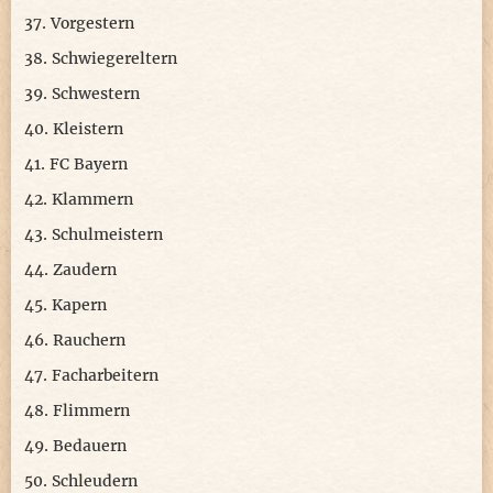
37.
Vorgestern
38.
Schwiegereltern
39.
Schwestern
40.
Kleistern
41.
FC Bayern
42.
Klammern
43.
Schulmeistern
44.
Zaudern
45.
Kapern
46.
Rauchern
47.
Facharbeitern
48.
Flimmern
49.
Bedauern
50.
Schleudern