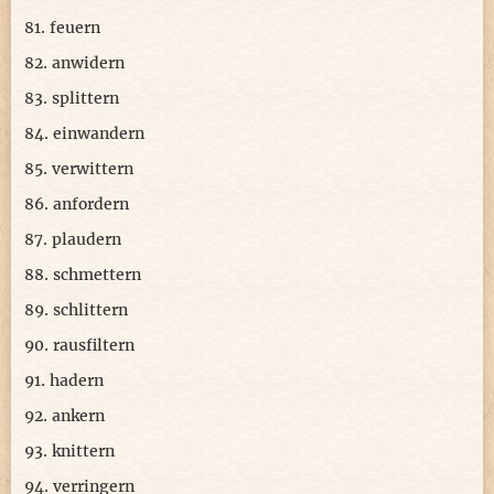
81.
feuern
82.
anwidern
83.
splittern
84.
einwandern
85.
verwittern
86.
anfordern
87.
plaudern
88.
schmettern
89.
schlittern
90.
rausfiltern
91.
hadern
92.
ankern
93.
knittern
94.
verringern