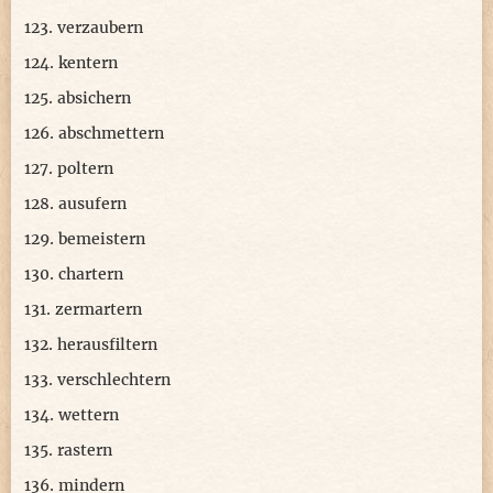
123.
verzaubern
124.
kentern
125.
absichern
126.
abschmettern
127.
poltern
128.
ausufern
129.
bemeistern
130.
chartern
131.
zermartern
132.
herausfiltern
133.
verschlechtern
134.
wettern
135.
rastern
136.
mindern