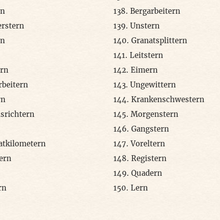
rn
138.
Bergarbeitern
rstern
139.
Unstern
rn
140.
Granatsplittern
141.
Leitstern
ern
142.
Eimern
rbeitern
143.
Ungewittern
rn
144.
Krankenschwestern
srichtern
145.
Morgenstern
146.
Gangstern
atkilometern
147.
Voreltern
ern
148.
Registern
149.
Quadern
rn
150.
Lern