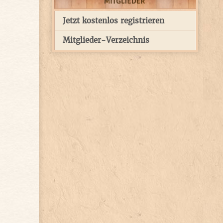
Jetzt kostenlos registrieren
Mitglieder-Verzeichnis