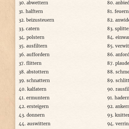
30.
abwettern
80.
anbie
31.
halftern
81.
feuern
32.
beizusteuern
82.
anwid
33.
catern
83.
splitt
34.
polstern
84.
einwa
35.
ausfiltern
85.
verwit
36.
auffordern
86.
anfor
37.
flittern
87.
plaud
38.
abstottern
88.
schme
39.
schnattern
89.
schlit
40.
kalfatern
90.
rausfi
41.
ermuntern
91.
hader
42.
ersteigern
92.
anker
43.
donnern
93.
knitte
44.
auswittern
94.
verri