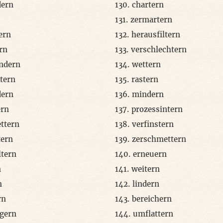
dern
130.
chartern
131.
zermartern
ern
132.
herausfiltern
ern
133.
verschlechtern
ndern
134.
wettern
tern
135.
rastern
dern
136.
mindern
ern
137.
prozessintern
ttern
138.
verfinstern
tern
139.
zerschmettern
ltern
140.
erneuern
n
141.
weitern
n
142.
lindern
rn
143.
bereichern
ngern
144.
umflattern