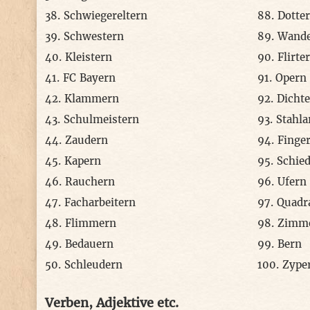
38.
Schwiegereltern
88.
Dotte
39.
Schwestern
89.
Wande
40.
Kleistern
90.
Flirte
41.
FC Bayern
91.
Opern
42.
Klammern
92.
Dicht
43.
Schulmeistern
93.
Stahla
44.
Zaudern
94.
Finge
45.
Kapern
95.
Schied
46.
Rauchern
96.
Ufern
47.
Facharbeitern
97.
Quadr
48.
Flimmern
98.
Zimm
49.
Bedauern
99.
Bern
50.
Schleudern
100.
Zype
Verben, Adjektive etc.