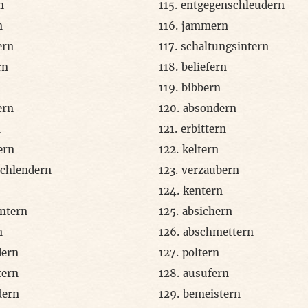
n
115.
entgegenschleudern
n
116.
jammern
ern
117.
schaltungsintern
rn
118.
beliefern
119.
bibbern
ern
120.
absondern
n
121.
erbittern
ern
122.
keltern
chlendern
123.
verzaubern
124.
kentern
intern
125.
absichern
n
126.
abschmettern
dern
127.
poltern
tern
128.
ausufern
dern
129.
bemeistern