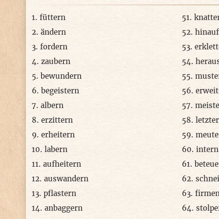
1.
füttern
51.
knatte
2.
ändern
52.
hinauf
3.
fordern
53.
erklet
4.
zaubern
54.
herau
5.
bewundern
55.
muste
6.
begeistern
56.
erweit
7.
albern
57.
meist
8.
erzittern
58.
letzte
9.
erheitern
59.
meute
10.
labern
60.
intern
11.
aufheitern
61.
beteue
12.
auswandern
62.
schne
13.
pflastern
63.
firmen
14.
anbaggern
64.
stolpe