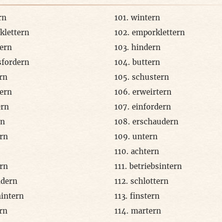
rn
101.
wintern
klettern
102.
emporklettern
tern
103.
hindern
sfordern
104.
buttern
rn
105.
schustern
ern
106.
erweirtern
ern
107.
einfordern
rn
108.
erschaudern
rn
109.
untern
110.
achtern
rn
111.
betriebsintern
idern
112.
schlottern
intern
113.
finstern
rn
114.
martern