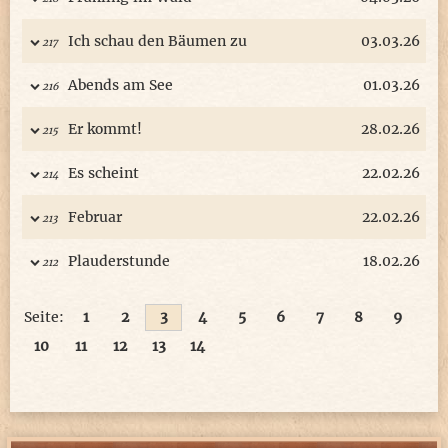
Ich schau den Bäumen zu
03.03.26
217
Abends am See
01.03.26
216
Er kommt!
28.02.26
215
Es scheint
22.02.26
214
Februar
22.02.26
213
Plauderstunde
18.02.26
212
Seite:
1
2
3
4
5
6
7
8
9
10
11
12
13
14