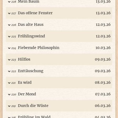
Mein Baum
13.03.26
228
Das offene Fenster
13.03.26
227
Das alte Haus
12.03.26
226
Frühlingswind
12.03.26
225
Fiebernde Philosophin
10.03.26
224
Hilflos
09.03.26
223
Enttäuschung
09.03.26
222
Es wird
08.03.26
221
Der Mond
07.03.26
220
Durch die Wüste
06.03.26
219
Frühling im Wald
04.03.26
218