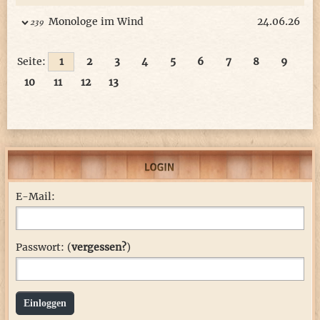
Monologe im Wind
24.06.26
239
Seite:
1
2
3
4
5
6
7
8
9
10
11
12
13
E-Mail:
Passwort: (
vergessen?
)
Einloggen