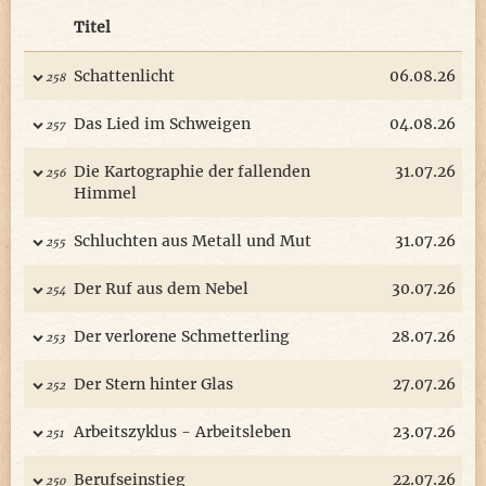
Titel
Schattenlicht
06.08.26
258
Das Lied im Schweigen
04.08.26
257
Die Kartographie der fallenden
31.07.26
256
Himmel
Schluchten aus Metall und Mut
31.07.26
255
Der Ruf aus dem Nebel
30.07.26
254
Der verlorene Schmetterling
28.07.26
253
Der Stern hinter Glas
27.07.26
252
Arbeitszyklus - Arbeitsleben
23.07.26
251
Berufseinstieg
22.07.26
250