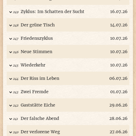
Zyklus: Im Schatten der Sucht
16.07.26
249
Der grüne Tisch
14.07.26
248
Friedenszyklus
10.07.26
247
Neue Stimmen
10.07.26
246
Wiederkehr
10.07.26
245
Der Riss im Leben
06.07.26
244
Zwei Fremde
01.07.26
243
Gaststätte Eiche
29.06.26
242
Der falsche Abend
28.06.26
241
Der verlorene Weg
27.06.26
240