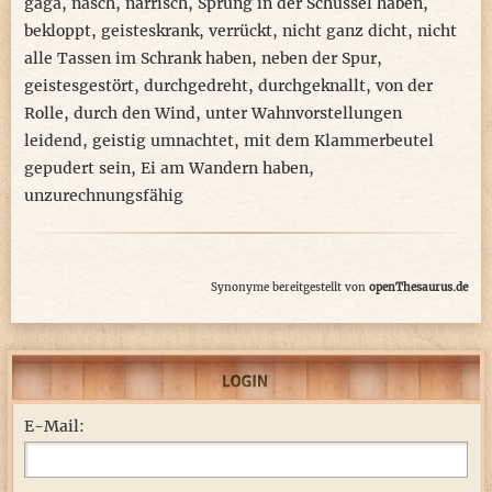
gaga
,
nasch
,
narrisch
,
Sprung in der Schüssel haben
,
bekloppt
,
geisteskrank
,
verrückt
,
nicht ganz dicht
,
nicht
alle Tassen im Schrank haben
,
neben der Spur
,
geistesgestört
,
durchgedreht
,
durchgeknallt
,
von der
Rolle
,
durch den Wind
,
unter Wahnvorstellungen
leidend
,
geistig umnachtet
,
mit dem Klammerbeutel
gepudert sein
,
Ei am Wandern haben
,
unzurechnungsfähig
Synonyme bereitgestellt von
openThesaurus.de
E-Mail: