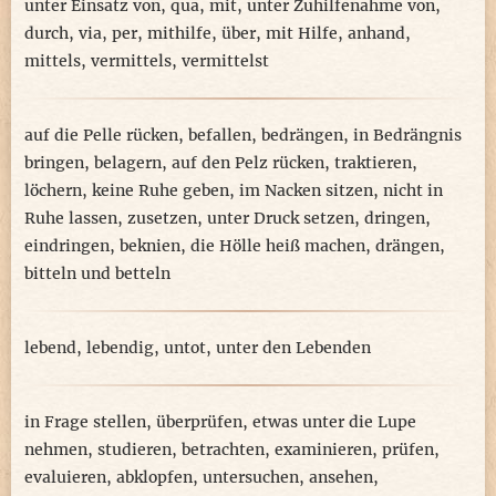
unter Einsatz von
,
qua
,
mit
,
unter Zuhilfenahme von
,
durch
,
via
,
per
,
mithilfe
,
über
,
mit Hilfe
,
anhand
,
mittels
,
vermittels
,
vermittelst
auf die Pelle rücken
,
befallen
,
bedrängen
,
in Bedrängnis
bringen
,
belagern
,
auf den Pelz rücken
,
traktieren
,
löchern
,
keine Ruhe geben
,
im Nacken sitzen
,
nicht in
Ruhe lassen
,
zusetzen
,
unter Druck setzen
,
dringen
,
eindringen
,
beknien
,
die Hölle heiß machen
,
drängen
,
bitteln und betteln
lebend
,
lebendig
,
untot
,
unter den Lebenden
in Frage stellen
,
überprüfen
,
etwas unter die Lupe
nehmen
,
studieren
,
betrachten
,
examinieren
,
prüfen
,
evaluieren
,
abklopfen
,
untersuchen
,
ansehen
,