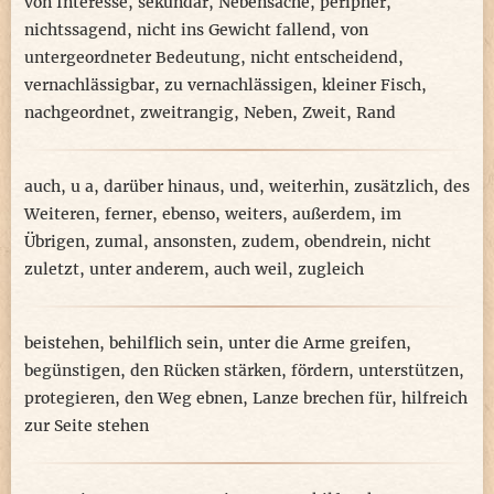
von Interesse
,
sekundär
,
Nebensache
,
peripher
,
nichtssagend
,
nicht ins Gewicht fallend
,
von
untergeordneter Bedeutung
,
nicht entscheidend
,
vernachlässigbar
,
zu vernachlässigen
,
kleiner Fisch
,
nachgeordnet
,
zweitrangig
,
Neben
,
Zweit
,
Rand
auch
,
u a
,
darüber hinaus
,
und
,
weiterhin
,
zusätzlich
,
des
Weiteren
,
ferner
,
ebenso
,
weiters
,
außerdem
,
im
Übrigen
,
zumal
,
ansonsten
,
zudem
,
obendrein
,
nicht
zuletzt
,
unter anderem
,
auch weil
,
zugleich
beistehen
,
behilflich sein
,
unter die Arme greifen
,
begünstigen
,
den Rücken stärken
,
fördern
,
unterstützen
,
protegieren
,
den Weg ebnen
,
Lanze brechen für
,
hilfreich
zur Seite stehen