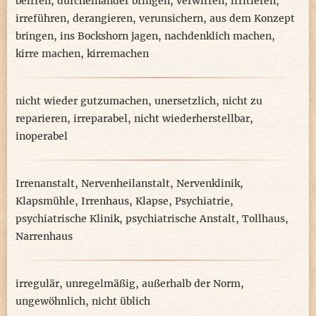
beirren
,
durcheinander bringen
,
verwirren
,
irritieren
,
irreführen
,
derangieren
,
verunsichern
,
aus dem Konzept
bringen
,
ins Bockshorn jagen
,
nachdenklich machen
,
kirre machen
,
kirremachen
nicht wieder gutzumachen
,
unersetzlich
,
nicht zu
reparieren
,
irreparabel
,
nicht wiederherstellbar
,
inoperabel
Irrenanstalt
,
Nervenheilanstalt
,
Nervenklinik
,
Klapsmühle
,
Irrenhaus
,
Klapse
,
Psychiatrie
,
psychiatrische Klinik
,
psychiatrische Anstalt
,
Tollhaus
,
Narrenhaus
irregulär
,
unregelmäßig
,
außerhalb der Norm
,
ungewöhnlich
,
nicht üblich