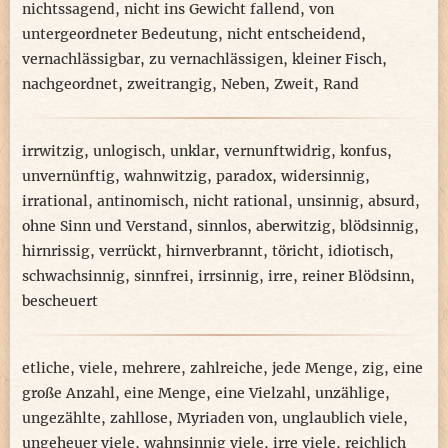
nichtssagend
,
nicht ins Gewicht fallend
,
von
untergeordneter Bedeutung
,
nicht entscheidend
,
vernachlässigbar
,
zu vernachlässigen
,
kleiner Fisch
,
nachgeordnet
,
zweitrangig
,
Neben
,
Zweit
,
Rand
irrwitzig
,
unlogisch
,
unklar
,
vernunftwidrig
,
konfus
,
unvernünftig
,
wahnwitzig
,
paradox
,
widersinnig
,
irrational
,
antinomisch
,
nicht rational
,
unsinnig
,
absurd
,
ohne Sinn und Verstand
,
sinnlos
,
aberwitzig
,
blödsinnig
,
hirnrissig
,
verrückt
,
hirnverbrannt
,
töricht
,
idiotisch
,
schwachsinnig
,
sinnfrei
,
irrsinnig
,
irre
,
reiner Blödsinn
,
bescheuert
etliche
,
viele
,
mehrere
,
zahlreiche
,
jede Menge
,
zig
,
eine
große Anzahl
,
eine Menge
,
eine Vielzahl
,
unzählige
,
ungezählte
,
zahllose
,
Myriaden von
,
unglaublich viele
,
ungeheuer viele
,
wahnsinnig viele
,
irre viele
,
reichlich