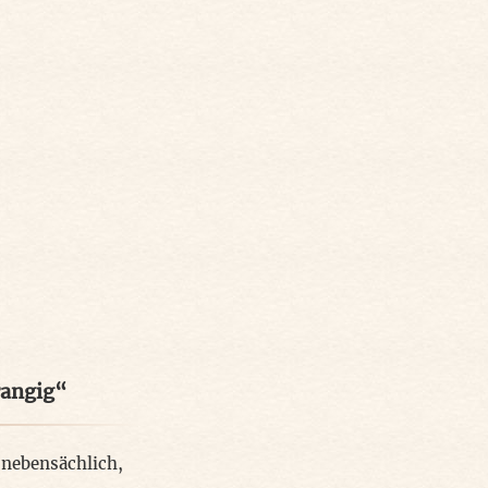
rangig“
,
nebensächlich
,