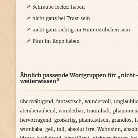
Schraube locker haben
nicht ganz bei Trost sein
nicht ganz richtig im Hinterstübchen sein
Pinn im Kopp haben
Ähnlich passende Wortgruppen für „nicht
weiterwissen“
überwältigend
,
fantastisch
,
wundervoll
,
unglaubli
atemberaubend
,
wunderbar
,
traumhaft
,
phänomen
hervorragend
,
großartig
,
phantastisch
,
grandios
,
f
wumbaba
,
geil
,
toll
,
absolut irre
,
Wahnsinn
,
absol