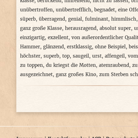
klasse
,
berückend
,
hinreißend
,
nicht zu fassen
,
bri
unübertroffen
,
unübertrefflich
,
begnadet
,
eine Off
süperb
,
überragend
,
genial
,
fulminant
,
himmlisch
ganz große Klasse
,
herausragend
,
absolut super
,
u
einzigartig
,
exzellent
,
von außerordentlicher Quali
Hammer
,
glänzend
,
erstklassig
,
ohne Beispiel
,
beis
höchster
,
superb
,
top
,
saugeil
,
urst
,
affengeil
,
vom
zu toppen
,
du kriegst die Motten
,
atemraubend
,
zu
ausgezeichnet
,
ganz großes Kino
,
zum Sterben sc