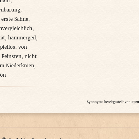
llant
,
enbarung
,
,
erste Sahne
,
nvergleichlich
,
tät
,
hammergeil
,
piellos
,
von
 Feinsten
,
nicht
m Niederknien
,
hön
Synonyme bereitgestellt von
open