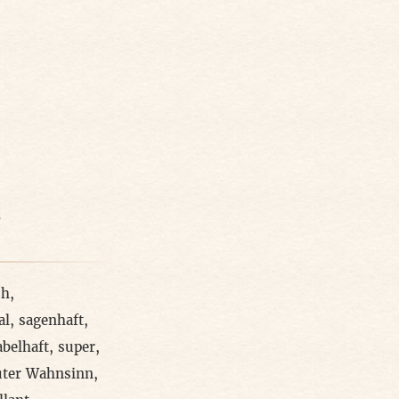
-
ch
,
al
,
sagenhaft
,
abelhaft
,
super
,
uter Wahnsinn
,