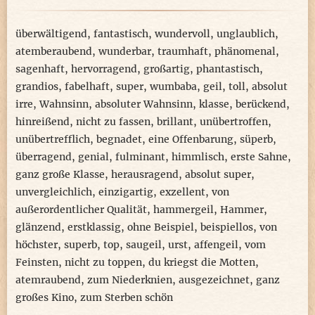
überwältigend
,
fantastisch
,
wundervoll
,
unglaublich
,
atemberaubend
,
wunderbar
,
traumhaft
,
phänomenal
,
sagenhaft
,
hervorragend
,
großartig
,
phantastisch
,
grandios
,
fabelhaft
,
super
,
wumbaba
,
geil
,
toll
,
absolut
irre
,
Wahnsinn
,
absoluter Wahnsinn
,
klasse
,
berückend
,
hinreißend
,
nicht zu fassen
,
brillant
,
unübertroffen
,
unübertrefflich
,
begnadet
,
eine Offenbarung
,
süperb
,
überragend
,
genial
,
fulminant
,
himmlisch
,
erste Sahne
,
ganz große Klasse
,
herausragend
,
absolut super
,
unvergleichlich
,
einzigartig
,
exzellent
,
von
außerordentlicher Qualität
,
hammergeil
,
Hammer
,
glänzend
,
erstklassig
,
ohne Beispiel
,
beispiellos
,
von
höchster
,
superb
,
top
,
saugeil
,
urst
,
affengeil
,
vom
Feinsten
,
nicht zu toppen
,
du kriegst die Motten
,
atemraubend
,
zum Niederknien
,
ausgezeichnet
,
ganz
großes Kino
,
zum Sterben schön