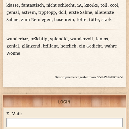
klasse
,
fantastisch
,
nicht schlecht
,
1A
,
knorke
,
toll
,
cool
,
genial
,
astrein
,
tipptopp
,
doll
,
erste Sahne
,
allererste
Sahne
,
zum Reinlegen
,
hasenrein
,
tofte
,
töfte
,
stark
wunderbar
,
prächtig
,
splendid
,
wundervoll
,
famos
,
genial
,
glänzend
,
brillant
,
herrlich
,
ein Gedicht
,
wahre
Wonne
Synonyme bereitgestellt von
openThesaurus.de
E-Mail: