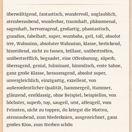
überwältigend
,
fantastisch
,
wundervoll
,
unglaublich
,
atemberaubend
,
wunderbar
,
traumhaft
,
phänomenal
,
sagenhaft
,
hervorragend
,
großartig
,
phantastisch
,
grandios
,
fabelhaft
,
super
,
wumbaba
,
geil
,
toll
,
absolut
irre
,
Wahnsinn
,
absoluter Wahnsinn
,
klasse
,
berückend
,
hinreißend
,
nicht zu fassen
,
brillant
,
unübertroffen
,
unübertrefflich
,
begnadet
,
eine Offenbarung
,
süperb
,
überragend
,
genial
,
fulminant
,
himmlisch
,
erste Sahne
,
ganz große Klasse
,
herausragend
,
absolut super
,
unvergleichlich
,
einzigartig
,
exzellent
,
von
außerordentlicher Qualität
,
hammergeil
,
Hammer
,
glänzend
,
erstklassig
,
ohne Beispiel
,
beispiellos
,
von
höchster
,
superb
,
top
,
saugeil
,
urst
,
affengeil
,
vom
Feinsten
,
nicht zu toppen
,
du kriegst die Motten
,
atemraubend
,
zum Niederknien
,
ausgezeichnet
,
ganz
großes Kino
,
zum Sterben schön