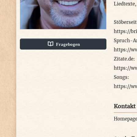
Liedtexte,
Stöberseit
https://b
Spruch-Ar
Fragebogen
https://w
Zitate.de:
https://w
Songs:
https://
Kontakt
Homepag