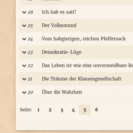
26
Ich hab es satt!
25
Der Volksmund
24
Vom habgierigen, reichen Pfeffersack
23
Demokratie-Lüge
22
Das Leben ist wie eine unvermeidbare R
21
Die Träume der Klassengesellschaft
20
Über die Wahrheit
Seite:
1
2
3
4
5
6