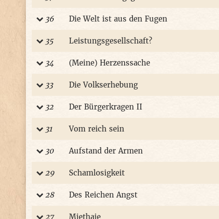
36
Die Welt ist aus den Fugen
35
Leistungsgesellschaft?
34
(Meine) Herzenssache
33
Die Volkserhebung
32
Der Bürgerkragen II
31
Vom reich sein
30
Aufstand der Armen
29
Schamlosigkeit
28
Des Reichen Angst
27
Miethaie