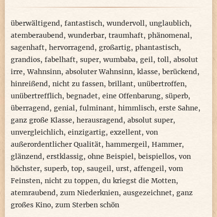
überwältigend
,
fantastisch
,
wundervoll
,
unglaublich
,
atemberaubend
,
wunderbar
,
traumhaft
,
phänomenal
,
sagenhaft
,
hervorragend
,
großartig
,
phantastisch
,
grandios
,
fabelhaft
,
super
,
wumbaba
,
geil
,
toll
,
absolut
irre
,
Wahnsinn
,
absoluter Wahnsinn
,
klasse
,
berückend
,
hinreißend
,
nicht zu fassen
,
brillant
,
unübertroffen
,
unübertrefflich
,
begnadet
,
eine Offenbarung
,
süperb
,
überragend
,
genial
,
fulminant
,
himmlisch
,
erste Sahne
,
ganz große Klasse
,
herausragend
,
absolut super
,
unvergleichlich
,
einzigartig
,
exzellent
,
von
außerordentlicher Qualität
,
hammergeil
,
Hammer
,
glänzend
,
erstklassig
,
ohne Beispiel
,
beispiellos
,
von
höchster
,
superb
,
top
,
saugeil
,
urst
,
affengeil
,
vom
Feinsten
,
nicht zu toppen
,
du kriegst die Motten
,
atemraubend
,
zum Niederknien
,
ausgezeichnet
,
ganz
großes Kino
,
zum Sterben schön