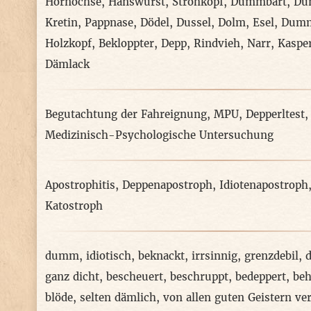
Hornochse
,
Hanswurst
,
Strohkopf
,
Dummbart
,
Du
Kretin
,
Pappnase
,
Dödel
,
Dussel
,
Dolm
,
Esel
,
Dumm
Holzkopf
,
Bekloppter
,
Depp
,
Rindvieh
,
Narr
,
Kasper
Dämlack
Begutachtung der Fahreignung
,
MPU
,
Depperltest
Medizinisch-Psychologische Untersuchung
Apostrophitis
,
Deppenapostroph
,
Idiotenapostroph
Katostroph
dumm
,
idiotisch
,
beknackt
,
irrsinnig
,
grenzdebil
,
ganz dicht
,
bescheuert
,
beschruppt
,
bedeppert
,
be
blöde
,
selten dämlich
,
von allen guten Geistern ve