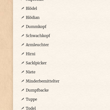
Blödel
Blödian
Dummkopf
Schwachkopf
Armleuchter
Hirni
Sacklpicker
Niete
Minderbemittelter
Dumpfbacke
Tuppe
Todel