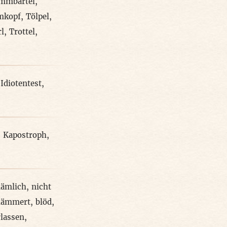
mmbartel
,
kopf
,
Tölpel
,
l
,
Trottel
,
,
Idiotentest
,
,
Kapostroph
,
dämlich
,
nicht
hämmert
,
blöd
,
rlassen
,