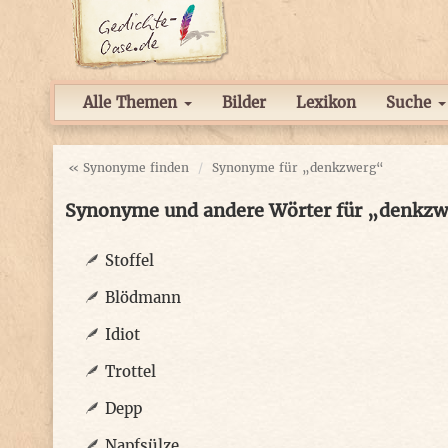
Alle Themen
Bilder
Lexikon
Suche
« Synonyme finden
Synonyme für „denkzwerg“
Synonyme und andere Wörter für „denkz
Stoffel
Blödmann
Idiot
Trottel
Depp
Napfsülze