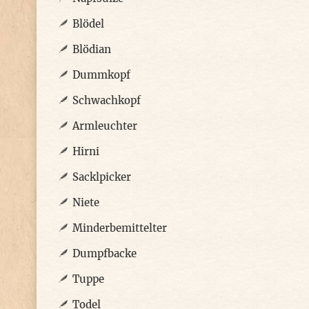
Blödel
Blödian
Dummkopf
Schwachkopf
Armleuchter
Hirni
Sacklpicker
Niete
Minderbemittelter
Dumpfbacke
Tuppe
Todel