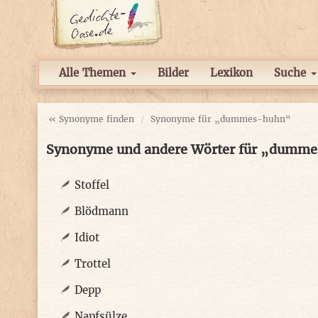
Alle Themen
Bilder
Lexikon
Suche
« Synonyme finden
Synonyme für „dummes-huhn“
Synonyme und andere Wörter für „dumm
Stoffel
Blödmann
Idiot
Trottel
Depp
Napfsülze