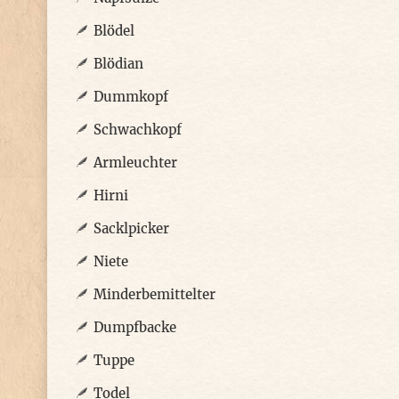
Blödel
Blödian
Dummkopf
Schwachkopf
Armleuchter
Hirni
Sacklpicker
Niete
Minderbemittelter
Dumpfbacke
Tuppe
Todel