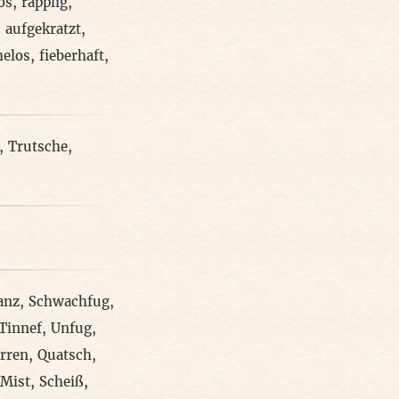
ös
,
rapplig
,
,
aufgekratzt
,
helos
,
fieberhaft
,
,
Trutsche
,
anz
,
Schwachfug
,
Tinnef
,
Unfug
,
rren
,
Quatsch
,
Mist
,
Scheiß
,