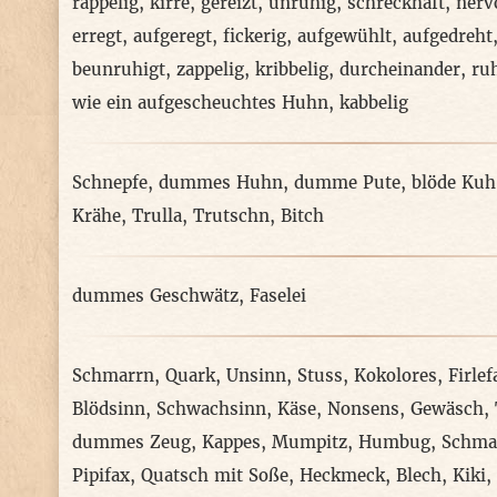
rappelig
,
kirre
,
gereizt
,
unruhig
,
schreckhaft
,
nerv
erregt
,
aufgeregt
,
fickerig
,
aufgewühlt
,
aufgedreht
beunruhigt
,
zappelig
,
kribbelig
,
durcheinander
,
ru
wie ein aufgescheuchtes Huhn
,
kabbelig
Schnepfe
,
dummes Huhn
,
dumme Pute
,
blöde Kuh
Krähe
,
Trulla
,
Trutschn
,
Bitch
dummes Geschwätz
,
Faselei
Schmarrn
,
Quark
,
Unsinn
,
Stuss
,
Kokolores
,
Firlef
Blödsinn
,
Schwachsinn
,
Käse
,
Nonsens
,
Gewäsch
,
dummes Zeug
,
Kappes
,
Mumpitz
,
Humbug
,
Schma
Pipifax
,
Quatsch mit Soße
,
Heckmeck
,
Blech
,
Kiki
,